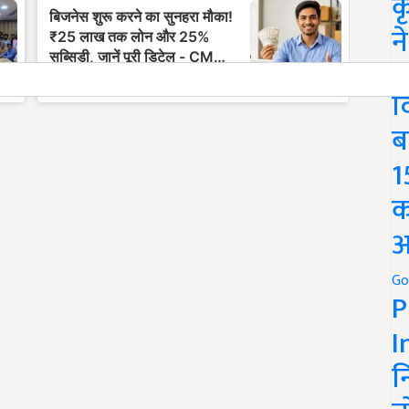
क
न
We
द
ब
1
क
अ
Go
P
I
न