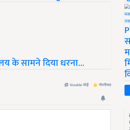
P
स
म
ालय के सामने दिया धरना...
म
क