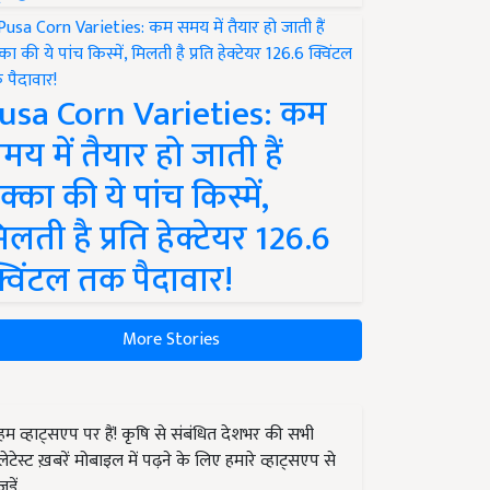
usa Corn Varieties: कम
मय में तैयार हो जाती हैं
क्का की ये पांच किस्में,
िलती है प्रति हेक्टेयर 126.6
्विंटल तक पैदावार!
More Stories
हम व्हाट्सएप पर हैं! कृषि से संबंधित देशभर की सभी
लेटेस्ट ख़बरें मोबाइल में पढ़ने के लिए हमारे व्हाट्सएप से
जुड़ें.