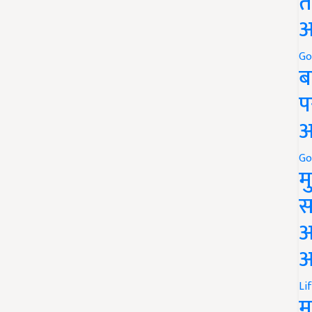
त
अ
Go
ब
प
अ
Go
म
स
अ
आ
Li
म