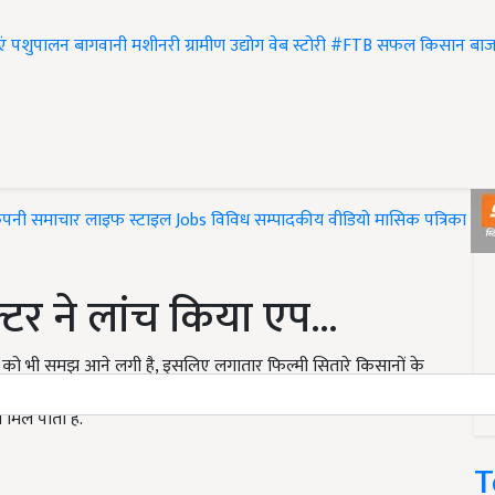
एं
पशुपालन
बागवानी
मशीनरी
ग्रामीण उद्योग
वेब स्टोरी
#FTB
सफल किसान
बाज
ंपनी समाचार
लाइफ स्टाइल
Jobs
विविध
सम्पादकीय
वीडियो
मासिक पत्रिका
#T
टर ने लांच किया एप...
ं को भी समझ आने लगी है, इसलिए लगातार फिल्मी सितारे किसानों के
र आदि किसानों को लेकर में चर्चा में रहते हैं. आज के समय में किसानों
 मिल पाता है.
T