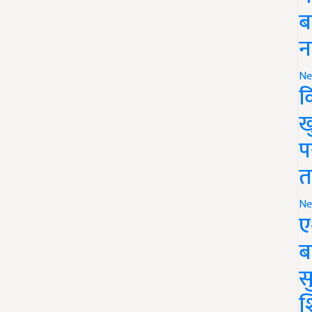
ब
न
Ne
क
ख
प
त
Ne
ए
ब
सु
श