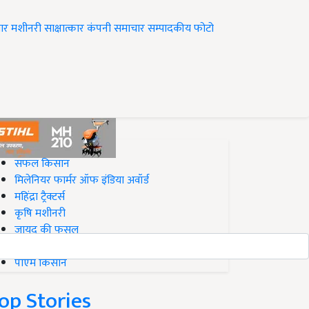
ार
मशीनरी
साक्षात्कार
कंपनी समाचार
सम्पादकीय
फोटो
op on Krishi Jagran
सफल किसान
मिलेनियर फार्मर ऑफ इंडिया अवॉर्ड
महिंद्रा ट्रैक्टर्स
कृषि मशीनरी
जायद की फसल
बिज़नेस आइडियाज
पीएम किसान
op Stories