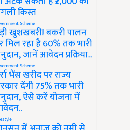
ो अटक सकती है ₹2,000 की
गली किस्त
vernment Scheme
ड़ी खुशखबरी! बकरी पालन
र मिल रहा है 60% तक भारी
नुदान, जानें आवेदन प्रक्रिया..
vernment Scheme
ुर्रा भैंस खरीद पर राज्य
रकार देंगी 75% तक भारी
नुदान, ऐसे करें योजना में
वेदन..
festyle
ानसून में अनाज को नमी से