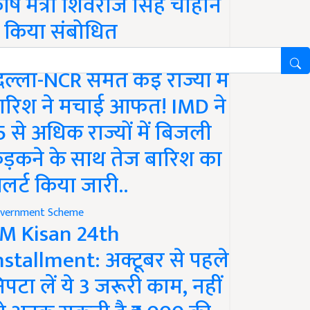
ृषि मंत्री शिवराज सिंह चौहान
े किया संबोधित
ather
िल्ली-NCR समेत कई राज्यों में
ारिश ने मचाई आफत! IMD ने
5 से अधिक राज्यों में बिजली
ड़कने के साथ तेज बारिश का
लर्ट किया जारी..
vernment Scheme
M Kisan 24th
nstallment: अक्टूबर से पहले
िपटा लें ये 3 जरूरी काम, नहीं