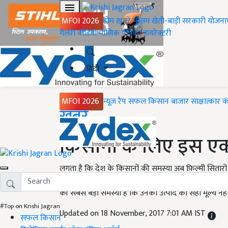
MFOI 2026
होम
ख़बरें
मौसम
खेती-बाड़ी
सरकारी योजना
गैलरी
वीडियो
मासिक पत्रिका
डायरेक्टरी
हिंदी
MFOI 2026
न्यूज़ रैप
सफल किसान
बाजार
साक्षात्कार
क
Home
ख़बरें
किसानों के लिए इस एक्
लगता है कि देश के किसानों की समस्या अब फ़िल्मी सितारो
लिए कुछ ने कुछ कर रहे हैं. कभी अक्षय कुमार तो नाना पाटेक
की सबसे बड़ी समस्या है कि उनको उत्पाद का सही मूल्य नहीं
#Top on Krishi Jagran
Updated on 18 November, 2017 7:01 AM IST
सफल किसान