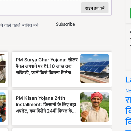
Subscribe
L
Ne
र
व
क