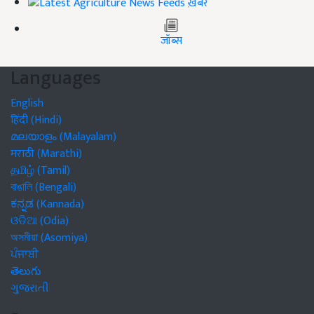
ख़बरें
जॉब्स
Languages
English
हिंदी (Hindi)
മലയാളം (Malayalam)
मराठी (Marathi)
தமிழ் (Tamil)
বাঙালি (Bengali)
ಕನ್ನಡ (Kannada)
ଓଡିଆ (Odia)
অসমীয়া (Asomiya)
ਪੰਜਾਬੀ
తెలుగు
ગુજરાતી