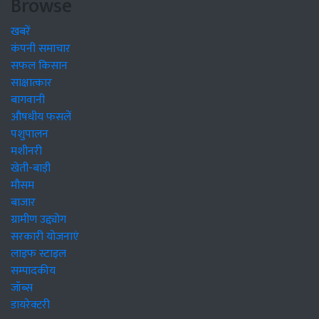
Browse
खबरें
कंपनी समाचार
सफल किसान
साक्षात्कार
बागवानी
औषधीय फसलें
पशुपालन
मशीनरी
खेती-बाड़ी
मौसम
बाजार
ग्रामीण उद्द्योग
सरकारी योजनाएं
लाइफ स्टाइल
सम्पादकीय
जॉब्स
डायरेक्टरी