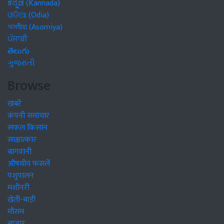
ಕನ್ನಡ (Kannada)
ଓଡିଆ (Odia)
অসমীয়া (Asomiya)
ਪੰਜਾਬੀ
తెలుగు
ગુજરાતી
Browse
खबरें
कंपनी समाचार
सफल किसान
साक्षात्कार
बागवानी
औषधीय फसलें
पशुपालन
मशीनरी
खेती-बाड़ी
मौसम
बाजार