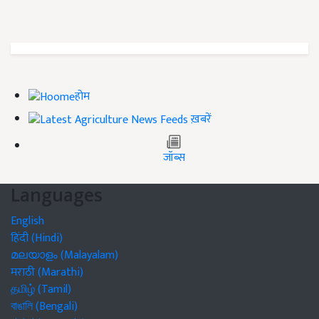
होम
ख़बरें
जॉब्स
Languages
English
हिंदी (Hindi)
മലയാളം (Malayalam)
मराठी (Marathi)
தமிழ் (Tamil)
বাঙালি (Bengali)