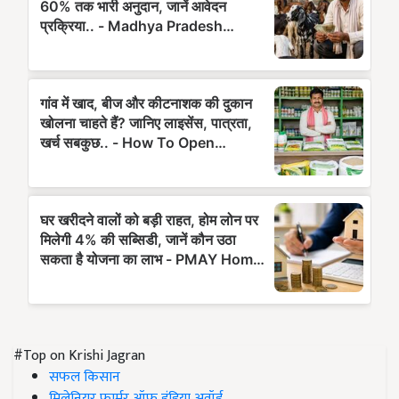
#Top on Krishi Jagran
सफल किसान
मिलेनियर फार्मर ऑफ इंडिया अवॉर्ड