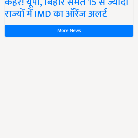
कहर! यूपी, बिहार समेत 15 से ज्यादा
राज्यों में IMD का ऑरेंज अलर्ट
More News