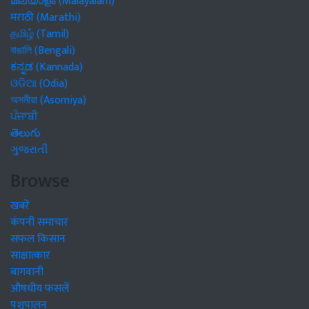
മലയാളം (Malayalam)
मराठी (Marathi)
தமிழ் (Tamil)
বাঙালি (Bengali)
ಕನ್ನಡ (Kannada)
ଓଡିଆ (Odia)
অসমীয়া (Asomiya)
ਪੰਜਾਬੀ
తెలుగు
ગુજરાતી
Browse
खबरें
कंपनी समाचार
सफल किसान
साक्षात्कार
बागवानी
औषधीय फसलें
पशुपालन