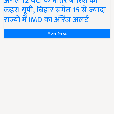
अगले 12 घंटों के भीतर बारिश का
कहर! यूपी, बिहार समेत 15 से ज्यादा
राज्यों में IMD का ऑरेंज अलर्ट
More News