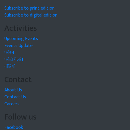
Subscribe to print edition
Subscribe to digital edition
Activities
Upcoming Events
Events Update
फोरम
फोटो गैलरी
वीडियो
Contact
About Us
Contact Us
Careers
Follow us
Facebook