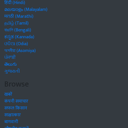
हिंदी (Hindi)
മലയാളം (Malayalam)
मराठी (Marathi)
தமிழ் (Tamil)
বাঙালি (Bengali)
ಕನ್ನಡ (Kannada)
ଓଡିଆ (Odia)
অসমীয়া (Asomiya)
ਪੰਜਾਬੀ
తెలుగు
ગુજરાતી
Browse
खबरें
कंपनी समाचार
सफल किसान
साक्षात्कार
बागवानी