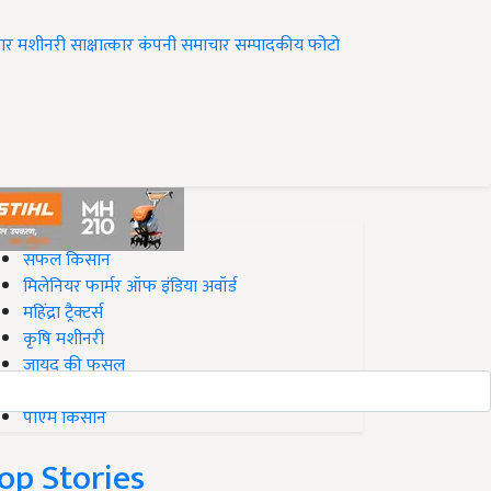
ार
मशीनरी
साक्षात्कार
कंपनी समाचार
सम्पादकीय
फोटो
op on Krishi Jagran
सफल किसान
मिलेनियर फार्मर ऑफ इंडिया अवॉर्ड
महिंद्रा ट्रैक्टर्स
कृषि मशीनरी
जायद की फसल
बिज़नेस आइडियाज
पीएम किसान
op Stories