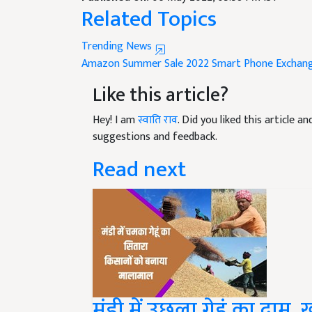
Related Topics
Trending News
Amazon Summer Sale 2022
Smart Phone Exchang
Like this article?
Hey! I am
स्वाति राव
. Did you liked this article 
suggestions and feedback.
Read next
मंडी में उछला गेहूं का दाम