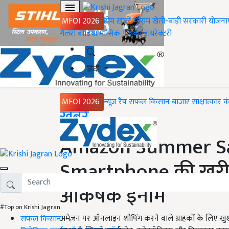
MFOI 2026
होम
ख़बरें
मौसम
खेती-बाड़ी
सरकारी योजना
गैलरी
वीडियो
मासिक पत्रिका
डायरेक्टरी
हिंदी
MFOI 2026
न्यूज़ रैप
सफल किसान
बाजार
साक्षात्कार
क
Home
ख़बरें
Amazon Summer Sale
Smartphone की खरीद
आकर्षक इनाम
#Top on Krishi Jagran
अमेज़न पर ऑनलाइन शौपिंग करने वाले ग्राहकों के लिए ख
सफल किसान