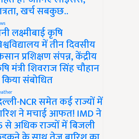
ात्रता, खर्च सबकुछ..
ws
ानी लक्ष्मीबाई कृषि
िश्वविद्यालय में तीन दिवसीय
िसान प्रशिक्षण संपन्न, केंद्रीय
ृषि मंत्री शिवराज सिंह चौहान
े किया संबोधित
ather
िल्ली-NCR समेत कई राज्यों में
ारिश ने मचाई आफत! IMD ने
5 से अधिक राज्यों में बिजली
ड़कने के साथ तेज बारिश का