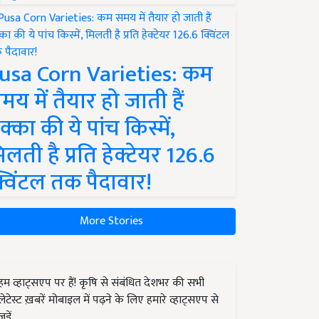
usa Corn Varieties: कम
मय में तैयार हो जाती हैं
क्का की ये पांच किस्में,
िलती है प्रति हेक्टेयर 126.6
्विंटल तक पैदावार!
More Stories
हम व्हाट्सएप पर हैं! कृषि से संबंधित देशभर की सभी
लेटेस्ट ख़बरें मोबाइल में पढ़ने के लिए हमारे व्हाट्सएप से
जुड़ें.