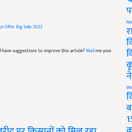
प
e Offer
Big Sale 2022
Ne
र
व
and have suggestions to improve this article?
Mail
me your
क
क
न
We
द
ब
1
, खरीद पर किसानों को मिल रहा
क