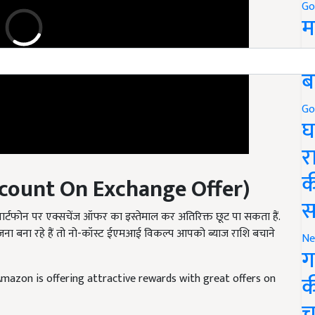
Go
म
5
ब
Go
घ
र
count On Exchange Offer
)
क
स्मार्टफोन पर एक्सचेंज ऑफर का इस्तेमाल कर अतिरिक्त छूट पा सकता हैं.
स
जना बना रहे हैं तो नो-कॉस्ट ईएमआई विकल्प आपको ब्याज राशि बचाने
Ne
ग
azon is offering attractive rewards with great offers on
क
च