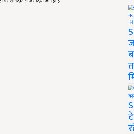
पड़ों पर शानदार ऑफर दिया जा रहा है.
S
ज
ब
त
म
S
ट
र