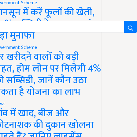
vernment Scheme
ानसून में करें फूलों की खेती,
0% सब्सिडी के साथ कमाएं
ड़ा मुनाफा
vernment Scheme
र खरीदने वालों को बड़ी
ाहत, होम लोन पर मिलेगी 4%
ी सब्सिडी, जानें कौन उठा
कता है योजना का लाभ
ws
ांव में खाद, बीज और
ीटनाशक की दुकान खोलना
ाहते हैं? जानिए लाइसेंस,