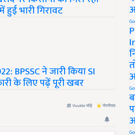
ें हुई भारी गिरावट
अ
Go
P
I
न
022: BPSSC ने जारी किया SI
त
ी के लिए पढ़ें पूरी खबर
अ
Go
ब
प
अ
Go