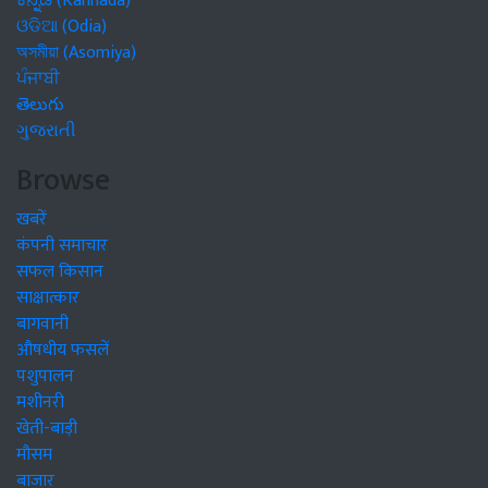
ಕನ್ನಡ (Kannada)
ଓଡିଆ (Odia)
অসমীয়া (Asomiya)
ਪੰਜਾਬੀ
తెలుగు
ગુજરાતી
Browse
खबरें
कंपनी समाचार
सफल किसान
साक्षात्कार
बागवानी
औषधीय फसलें
पशुपालन
मशीनरी
खेती-बाड़ी
मौसम
बाजार