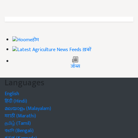
होम
ख़बरें
जॉब्स
Languages
English
हिंदी (Hindi)
മലയാളം (Malayalam)
मराठी (Marathi)
தமிழ் (Tamil)
বাঙালি (Bengali)