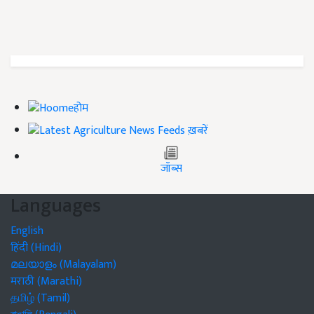
होम
ख़बरें
जॉब्स
Languages
English
हिंदी (Hindi)
മലയാളം (Malayalam)
मराठी (Marathi)
தமிழ் (Tamil)