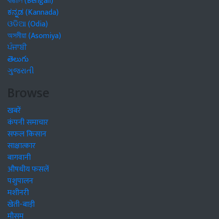
বাঙালি (Bengali)
ಕನ್ನಡ (Kannada)
ଓଡିଆ (Odia)
অসমীয়া (Asomiya)
ਪੰਜਾਬੀ
తెలుగు
ગુજરાતી
Browse
खबरें
कंपनी समाचार
सफल किसान
साक्षात्कार
बागवानी
औषधीय फसलें
पशुपालन
मशीनरी
खेती-बाड़ी
मौसम