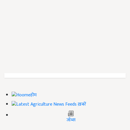
होम
ख़बरें
जॉब्स