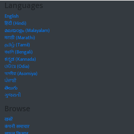
Languages
English
हिंदी (Hindi)
മലയാളം (Malayalam)
मराठी (Marathi)
தமிழ் (Tamil)
বাঙালি (Bengali)
ಕನ್ನಡ (Kannada)
ଓଡିଆ (Odia)
অসমীয়া (Asomiya)
ਪੰਜਾਬੀ
తెలుగు
ગુજરાતી
Browse
खबरें
कंपनी समाचार
सफल किसान