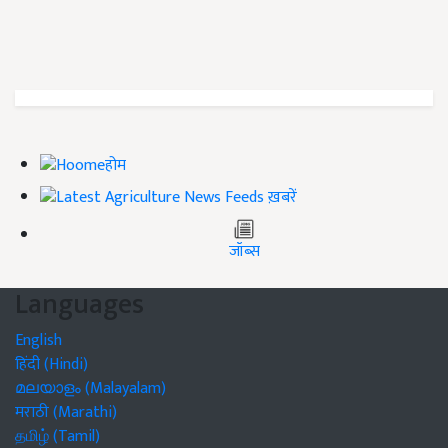
होम
ख़बरें
जॉब्स
Languages
English
हिंदी (Hindi)
മലയാളം (Malayalam)
मराठी (Marathi)
தமிழ் (Tamil)