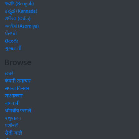
বাঙালি (Bengali)
ಕನ್ನಡ (Kannada)
ଓଡିଆ (Odia)
অসমীয়া (Asomiya)
ਪੰਜਾਬੀ
తెలుగు
ગુજરાતી
Browse
खबरें
कंपनी समाचार
सफल किसान
साक्षात्कार
बागवानी
औषधीय फसलें
पशुपालन
मशीनरी
खेती-बाड़ी