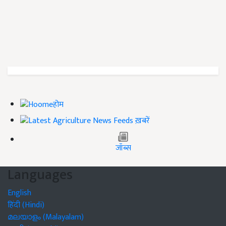
होम
ख़बरें
जॉब्स
Languages
English
हिंदी (Hindi)
മലയാളം (Malayalam)