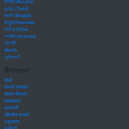
मराठी (Marathi)
தமிழ் (Tamil)
বাঙালি (Bengali)
ಕನ್ನಡ (Kannada)
ଓଡିଆ (Odia)
অসমীয়া (Asomiya)
ਪੰਜਾਬੀ
తెలుగు
ગુજરાતી
Browse
खबरें
कंपनी समाचार
सफल किसान
साक्षात्कार
बागवानी
औषधीय फसलें
पशुपालन
मशीनरी