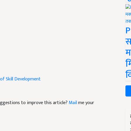
P
स
म
म
क
 of Skill Development
suggestions to improve this article?
Mail
me your