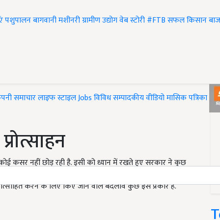
एं
पशुपालन
बागवानी
मशीनरी
ग्रामीण उद्योग
वेब स्टोरी
#FTB
सफल किसान
बाज
ंपनी समाचार
लाइफ स्टाइल
Jobs
विविध
सम्पादकीय
वीडियो
मासिक पत्रिका
#T
 प्रोत्साहन
ं कोई कसर नहीं छोड़ रही है. इसी को ध्यान में रखते हुए सरकार ने कुछ
लो को प्रोत्साहित किया जायेगा. जिसके जरिए युवाओं के लिए भी
प्रोत्साहित करने के लिए किए जाने वाले बदलाव कुछ इस प्रकार है.
T