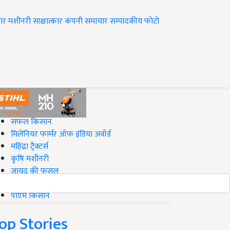
ार
मशीनरी
साक्षात्कार
कंपनी समाचार
सम्पादकीय
फोटो
op on Krishi Jagran
सफल किसान
मिलेनियर फार्मर ऑफ इंडिया अवॉर्ड
महिंद्रा ट्रैक्टर्स
कृषि मशीनरी
जायद की फसल
बिज़नेस आइडियाज
पीएम किसान
op Stories