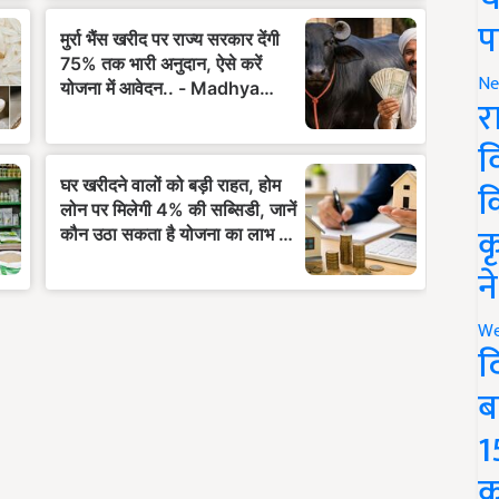
प
Ne
र
व
क
क
न
We
द
ब
1
क