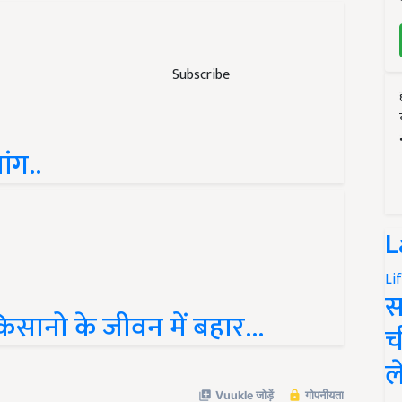
Subscribe
ंग..
L
Li
स
सानो के जीवन में बहार...
च
ल