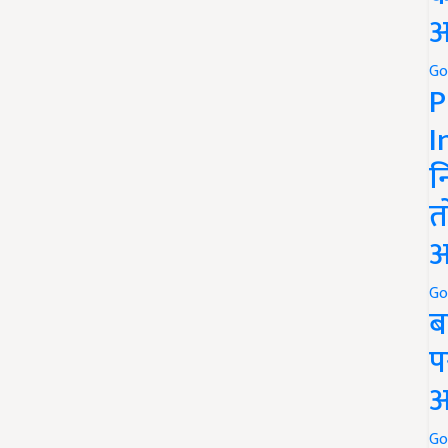
अ
Go
P
I
न
त
अ
Go
ब
प
अ
Go