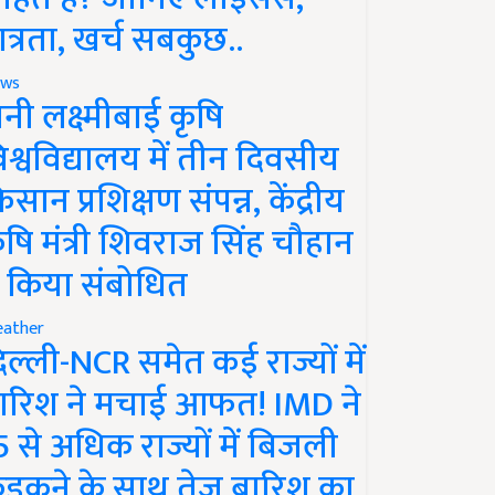
ात्रता, खर्च सबकुछ..
ws
ानी लक्ष्मीबाई कृषि
िश्वविद्यालय में तीन दिवसीय
िसान प्रशिक्षण संपन्न, केंद्रीय
ृषि मंत्री शिवराज सिंह चौहान
े किया संबोधित
ather
िल्ली-NCR समेत कई राज्यों में
ारिश ने मचाई आफत! IMD ने
5 से अधिक राज्यों में बिजली
ड़कने के साथ तेज बारिश का