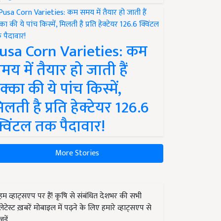
usa Corn Varieties: कम
मय में तैयार हो जाती हैं
क्का की ये पांच किस्में,
िलती है प्रति हेक्टेयर 126.6
्विंटल तक पैदावार!
More Stories
हम व्हाट्सएप पर हैं! कृषि से संबंधित देशभर की सभी
लेटेस्ट ख़बरें मोबाइल में पढ़ने के लिए हमारे व्हाट्सएप से
जुड़ें.