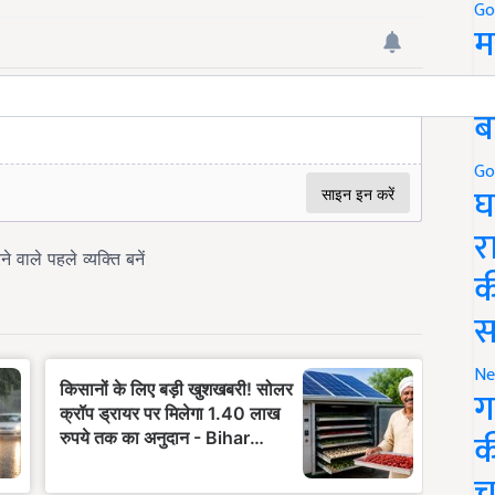
Go
म
5
ब
Go
घ
र
क
स
Ne
ग
क
च