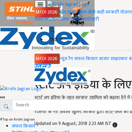
MFOI 2026
होम
ख़बरें
मौसम
खेती-बाड़ी
सरकारी योजना
गैलरी
वीडियो
मासिक पत्रिका
डायरेक्टरी
हिंदी
MFOI 2026
न्यूज़ रैप
सफल किसान
बाजार
साक्षात्कार
क
Home
ख़बरें
स्टार्ट अप इंडिया के लिए
स्टार्ट अप इंडिया के तहत सरकार उद्यमिता को बढ़ावा देने मे
और नए बदलाव किए है. इनके जरिए स्टार्ट अप शुरू करने वा
रोजगार के नए अवसर खुलेंगे. सरकार द्वारा स्टार्ट-अप्स को 
#Top on Krishi Jagran
Updated on 9 August, 2018 2:23 AM IST
सफल किसान