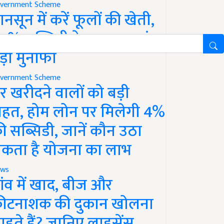
vernment Scheme
ानसून में करें फूलों की खेती,
0% सब्सिडी के साथ कमाएं
ड़ा मुनाफा
vernment Scheme
र खरीदने वालों को बड़ी
ाहत, होम लोन पर मिलेगी 4%
ी सब्सिडी, जानें कौन उठा
कता है योजना का लाभ
ws
ांव में खाद, बीज और
ीटनाशक की दुकान खोलना
ाहते हैं? जानिए लाइसेंस,