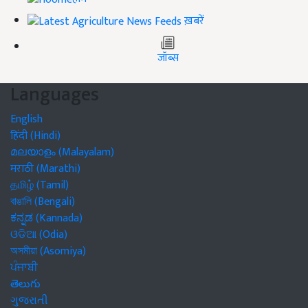
ख़बरें
जॉब्स
Languages
English
हिंदी (Hindi)
മലയാളം (Malayalam)
मराठी (Marathi)
தமிழ் (Tamil)
বাঙালি (Bengali)
ಕನ್ನಡ (Kannada)
ଓଡିଆ (Odia)
অসমীয়া (Asomiya)
ਪੰਜਾਬੀ
తెలుగు
ગુજરાતી