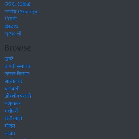
ଓଡିଆ (Odia)
অসমীয়া (Asomiya)
ਪੰਜਾਬੀ
తెలుగు
ગુજરાતી
Browse
खबरें
कंपनी समाचार
सफल किसान
साक्षात्कार
बागवानी
औषधीय फसलें
पशुपालन
मशीनरी
खेती-बाड़ी
मौसम
बाजार