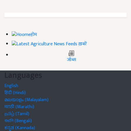
होम
ख़बरें
जॉब्स
Languages
English
हिंदी (Hindi)
മലയാളം (Malayalam)
मराठी (Marathi)
தமிழ் (Tamil)
বাঙালি (Bengali)
ಕನ್ನಡ (Kannada)