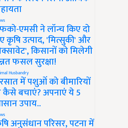
हायता
ws
फको-एमसी ने लॉन्च किए दो
ए कृषि उत्पाद, 'मित्सुकी' और
नेक्सावेट', किसानों को मिलेगी
न्नत फसल सुरक्षा!
imal Husbandry
रसात में पशुओं को बीमारियों
े कैसे बचाएं? अपनाएं ये 5
सान उपाय..
ws
ृषि अनुसंधान परिसर, पटना में