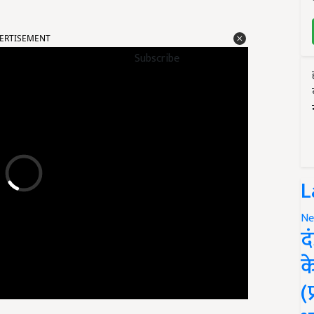
ERTISEMENT
Subscribe
L
Ne
द
क
(