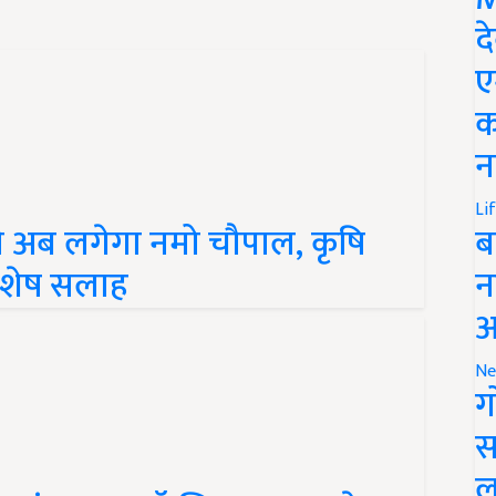
द
ए
क
न
े अब लगेगा नमो चौपाल, कृषि
Li
ब
विशेष सलाह
न
आ
Ne
ग
स
के संस्थापक डॉ जिम स्माइल ने कहा
ल