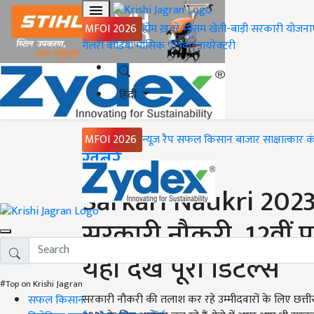
MFOI 2026
होम
ख़बरें
मौसम
खेती-बाड़ी
सरकारी योजना
गैलरी
वीडियो
मासिक पत्रिका
डायरेक्टरी
हिंदी
MFOI 2026
न्यूज़ रैप
सफल किसान
बाजार
साक्षात्कार
क
Home
ख़बरें
Sarkari Naukri 2023:
सरकारी नौकरी, 12वीं 
यहां देखें पूरा डिटेल्स
#Top on Krishi Jagran
सरकारी नौकरी की तलाश कर रहे उम्मीदवारों के लिए छत्तीसगढ
सफल किसान