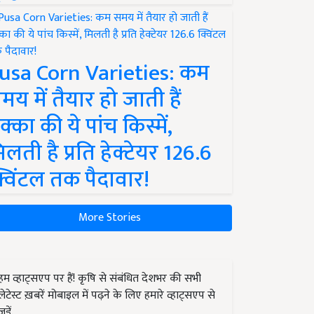
usa Corn Varieties: कम
मय में तैयार हो जाती हैं
क्का की ये पांच किस्में,
िलती है प्रति हेक्टेयर 126.6
्विंटल तक पैदावार!
More Stories
हम व्हाट्सएप पर हैं! कृषि से संबंधित देशभर की सभी
लेटेस्ट ख़बरें मोबाइल में पढ़ने के लिए हमारे व्हाट्सएप से
जुड़ें.