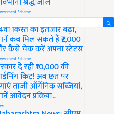
ावभीनी श्रद्धांजलि
vernment Scheme
M Kisan Yojana Update:
4वीं किस्त का इंतजार बढ़ा,
ानें कब मिल सकते हैं ₹2,000
र कैसे चेक करें अपना स्टेटस
vernment Scheme
रकार दे रही ₹10,000 की
ार्डनिंग किट! अब छत पर
गाएं ताजी ऑर्गेनिक सब्जियां,
ानें आवेदन प्रक्रिया..
ws
aharashtra News: सीएम