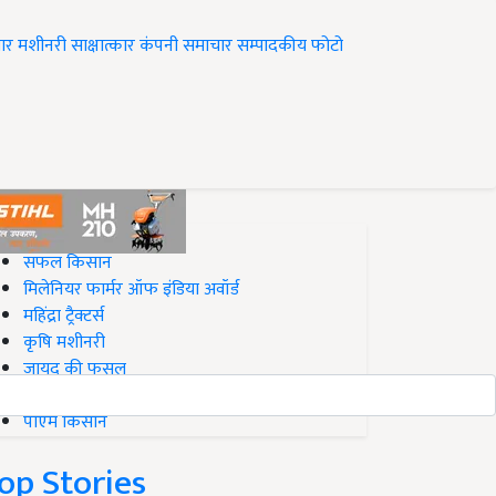
ार
मशीनरी
साक्षात्कार
कंपनी समाचार
सम्पादकीय
फोटो
op on Krishi Jagran
सफल किसान
मिलेनियर फार्मर ऑफ इंडिया अवॉर्ड
महिंद्रा ट्रैक्टर्स
कृषि मशीनरी
जायद की फसल
बिज़नेस आइडियाज
पीएम किसान
op Stories