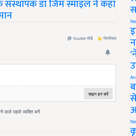
िसान
स
Ne
इ
न
'
उ
An
ब
स
आ
Ne
क