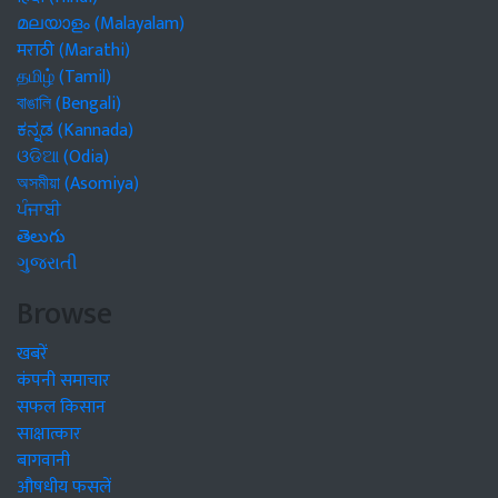
മലയാളം (Malayalam)
मराठी (Marathi)
தமிழ் (Tamil)
বাঙালি (Bengali)
ಕನ್ನಡ (Kannada)
ଓଡିଆ (Odia)
অসমীয়া (Asomiya)
ਪੰਜਾਬੀ
తెలుగు
ગુજરાતી
Browse
खबरें
कंपनी समाचार
सफल किसान
साक्षात्कार
बागवानी
औषधीय फसलें