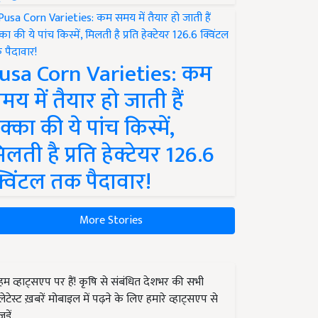
usa Corn Varieties: कम
मय में तैयार हो जाती हैं
क्का की ये पांच किस्में,
िलती है प्रति हेक्टेयर 126.6
्विंटल तक पैदावार!
More Stories
हम व्हाट्सएप पर हैं! कृषि से संबंधित देशभर की सभी
लेटेस्ट ख़बरें मोबाइल में पढ़ने के लिए हमारे व्हाट्सएप से
जुड़ें.