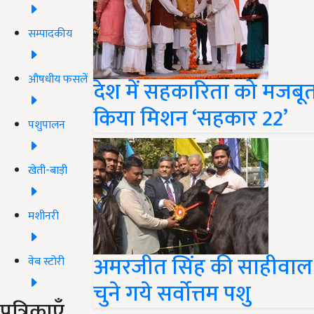
सम्पादकीय
औषधीय फसलें
देश में सहकारिता को मजबूत
किया मिशन ‘सहकार 22’
पशुपालन
खेती-बाड़ी
मशीनरी
अमरजीत सिंह की साहीवाल 
वेब स्टोरी
चुने गये सर्वोत्तम पशु
पत्रिकाएँ