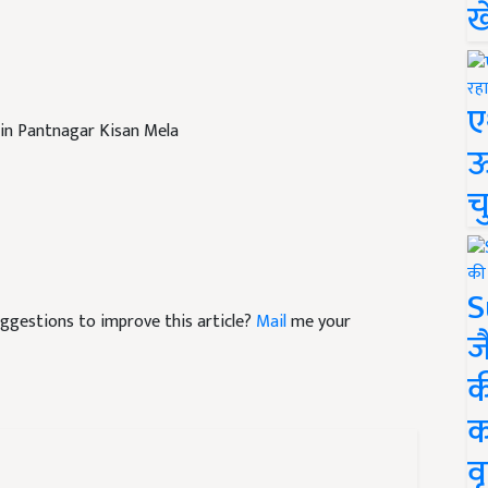
ख
ए
s in Pantnagar Kisan Mela
ऊ
च
S
suggestions to improve this article?
Mail
me your
ज
क
क
वृ