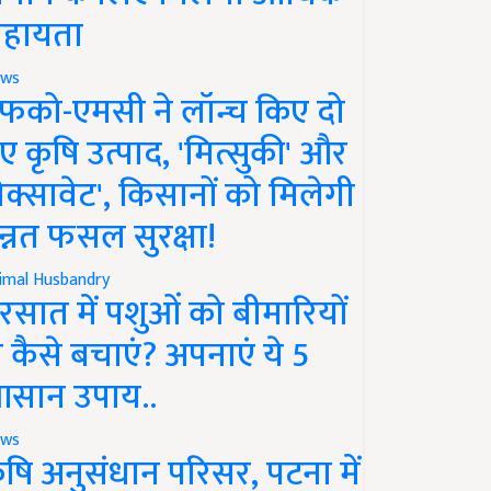
हायता
ws
फको-एमसी ने लॉन्च किए दो
ए कृषि उत्पाद, 'मित्सुकी' और
नेक्सावेट', किसानों को मिलेगी
न्नत फसल सुरक्षा!
imal Husbandry
रसात में पशुओं को बीमारियों
े कैसे बचाएं? अपनाएं ये 5
सान उपाय..
ws
ृषि अनुसंधान परिसर, पटना में