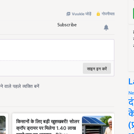
Subscribe
L
Ne
द
क
(