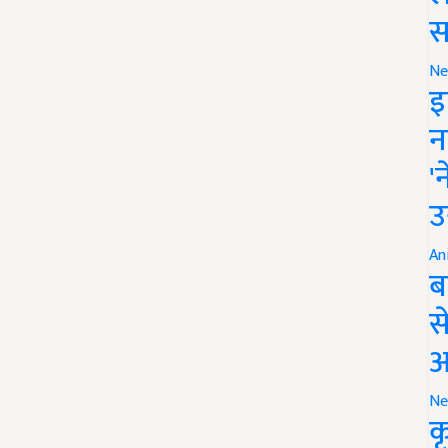
स
Ne
इ
न
'
उ
An
ब
स
आ
Ne
क