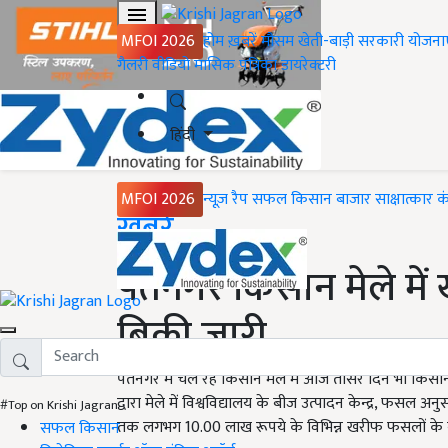
MFOI 2026
होम
ख़बरें
मौसम
खेती-बाड़ी
सरकारी योजना
गैलरी
वीडियो
मासिक पत्रिका
डायरेक्टरी
हिंदी
MFOI 2026
न्यूज़ रैप
सफल किसान
बाजार
साक्षात्कार
क
Home
ख़बरें
पंतनगर किसान मेले में
बिक्री जारी
पंतनगर में चल रहे किसान मेले में आज तीसरे दिन भी किसानो
द्वारा मेले में विश्वविद्यालय के बीज उत्पादन केन्द्र, फसल अनु
#Top on Krishi Jagran
तक लगभग 10.00 लाख रूपये के विभिन्न खरीफ फसलों के 
सफल किसान