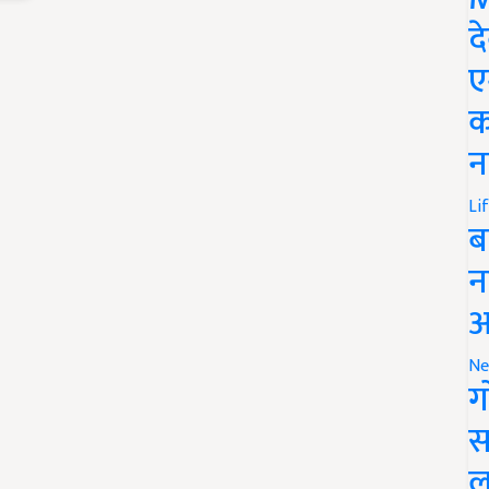
द
ए
क
न
Li
ब
न
आ
Ne
ग
स
ल