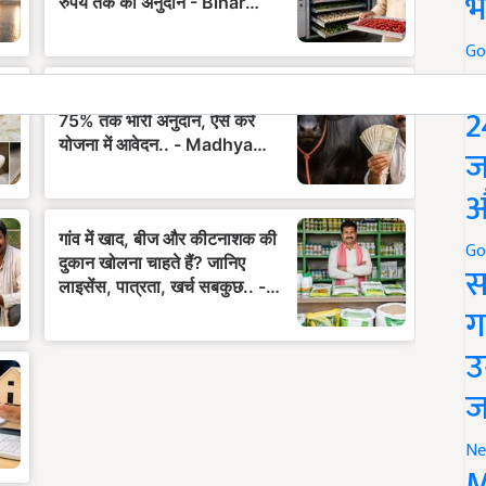
भ
Go
P
2
ज
औ
Go
स
ग
उ
ज
Ne
M