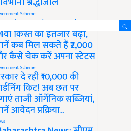
ावभीनी श्रद्धांजलि
vernment Scheme
M Kisan Yojana Update:
4वीं किस्त का इंतजार बढ़ा,
ानें कब मिल सकते हैं ₹2,000
र कैसे चेक करें अपना स्टेटस
vernment Scheme
रकार दे रही ₹10,000 की
ार्डनिंग किट! अब छत पर
गाएं ताजी ऑर्गेनिक सब्जियां,
ानें आवेदन प्रक्रिया..
ws
aharashtra News: सीएम