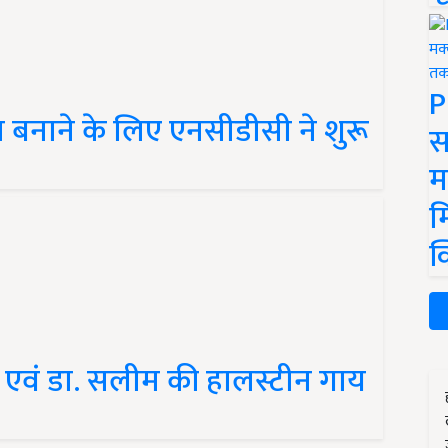
P
 बनाने के लिए एनसीडीसी ने शुरू
स
म
म
क
एवं डा. सलीम की हालस्टीन गाय