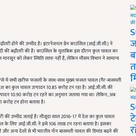
S
ज
बढ़ौतरी होने की उम्‍मीद है। इंटरनेशनल ग्रेन काउंसिल (आई.जी.सी.) ने
ीसदी की बढ़ौतरी की है। काउंसिल के मुताबिक इस दौरान कुल चावल का
ब
ाल मानसून को लेकर स्थिति साफ नहीं है, लेकिन मौसम विभाग ने सामान्‍य
त
म
। ऐसे में सभी खरीफ फसलों के साथ-साथ मुख्‍य फसल चावल (गैर-बासमती
 देश का कुल चावल उत्‍पादन 10.85 करोड़ टन रहा है। आई.जी.सी. की
त्‍पादन 10.90 करोड़ टन रहने का अनुमान जताया गया था। लेकिन, अब
1 करोड़ टन होना बताया है।
S
ट
ौतरी की उम्‍मीद जताई है। मौजूदा साल 2016-17 में देश का कुल चावल
ाल के लिए आई.जी.सी. ने इसे 106 लाख टन रहना बताया है। इसका
र
रता है और अन्‍य देशों से भी भारतीय नॉन बासमती चावल की डिमांड बढ़ने की