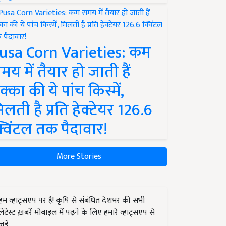
usa Corn Varieties: कम
मय में तैयार हो जाती हैं
क्का की ये पांच किस्में,
िलती है प्रति हेक्टेयर 126.6
्विंटल तक पैदावार!
More Stories
हम व्हाट्सएप पर हैं! कृषि से संबंधित देशभर की सभी
लेटेस्ट ख़बरें मोबाइल में पढ़ने के लिए हमारे व्हाट्सएप से
जुड़ें.