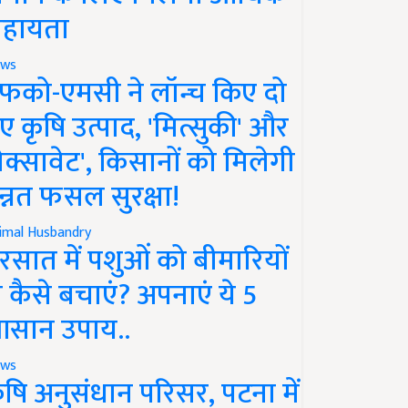
हायता
ws
फको-एमसी ने लॉन्च किए दो
ए कृषि उत्पाद, 'मित्सुकी' और
नेक्सावेट', किसानों को मिलेगी
न्नत फसल सुरक्षा!
imal Husbandry
रसात में पशुओं को बीमारियों
े कैसे बचाएं? अपनाएं ये 5
सान उपाय..
ws
ृषि अनुसंधान परिसर, पटना में