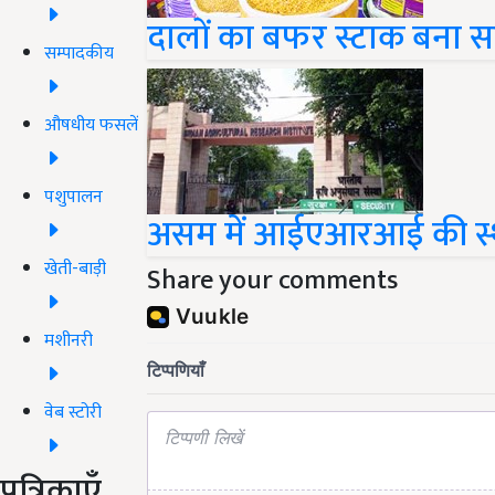
दालों का बफर स्टाक बना 
सम्पादकीय
औषधीय फसलें
पशुपालन
असम में आईएआरआई की स्थाप
खेती-बाड़ी
Share your comments
मशीनरी
वेब स्टोरी
पत्रिकाएँ