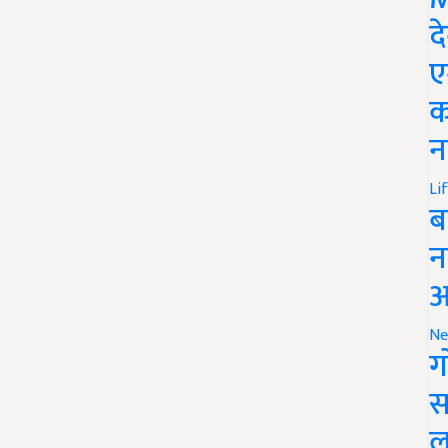
द
ए
क
न
Li
ब
न
आ
Ne
ग
स
ल