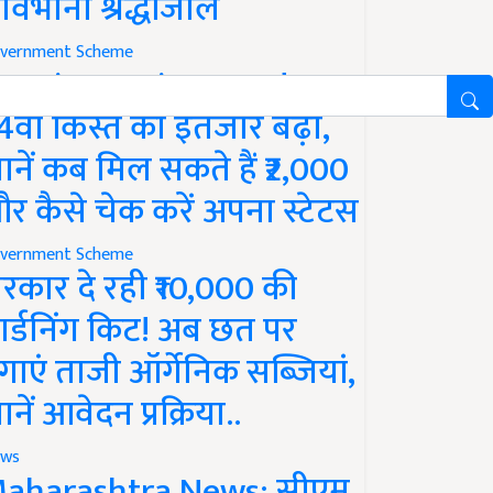
ावभीनी श्रद्धांजलि
vernment Scheme
M Kisan Yojana Update:
4वीं किस्त का इंतजार बढ़ा,
ानें कब मिल सकते हैं ₹2,000
र कैसे चेक करें अपना स्टेटस
vernment Scheme
रकार दे रही ₹10,000 की
ार्डनिंग किट! अब छत पर
गाएं ताजी ऑर्गेनिक सब्जियां,
ानें आवेदन प्रक्रिया..
ws
aharashtra News: सीएम