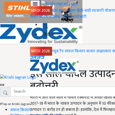
MFOI 2026
होम
ख़बरें
मौसम
खेती-बाड़ी
सरकारी योजना
गैलरी
वीडियो
मासिक पत्रिका
डायरेक्टरी
हिंदी
MFOI 2026
न्यूज़ रैप
सफल किसान
बाजार
साक्षात्कार
क
Home
ख़बरें
इस साल चावल उत्पादन 
बढ़ोत्तरी
भारत में आने वाले साल में चावल एक्‍सपोर्ट में अच्‍छी-खासी 
2017-18 में भारत के चावल उत्‍पादन के अनुमान में 10 फ
#Top on Krishi Jagran
उत्‍पादन 11 करोड़ टन हो सकता है। हालांकि, देश में फिलह
सफल किसान