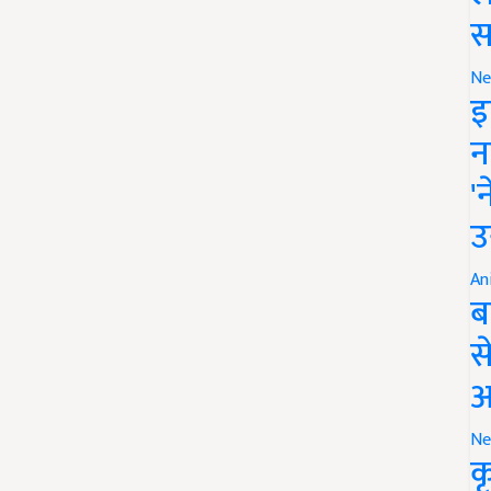
स
Ne
इ
न
'
उ
An
ब
स
आ
Ne
क