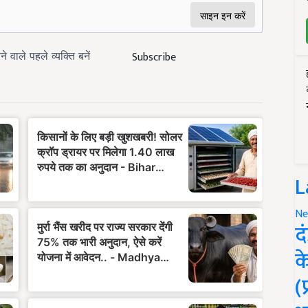
Subscribe
L
Ne
द
क
(