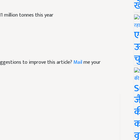
ख
11 million tonnes this year
ए
ऊ
च
suggestions to improve this article?
Mail
me your
S
ज
क
क
वृ