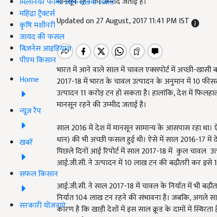
मानसून रहने की उम्‍मीद जताई है।
मिलेनियर फार्मर ऑफ इंडिया अवॉर्ड
महिंद्रा ट्रैक्टर्स
Updated on 27 August, 2017 11:41 PM IST
कृषि मशीनरी
जायद की फसल
बिज़नेस आइडियाज
पीएम किसान
भारत में आने वाले साल में चावल एक्‍सपोर्ट में अच्‍छी-खासी 
Home
2017-18 में भारत के चावल उत्‍पादन के अनुमान में 10 फ
उत्‍पादन 11 करोड़ टन हो सकता है। हालांकि, देश में फिलह
मानसून रहने की उम्‍मीद जताई है।
न्यूज़ रैप
साल 2016 में देश में मानसून सामान्‍य के आसपास रहा था
धान) की भी अच्‍छी फसल हुई थी। ऐसे में साल 2016-17 में
खबरें
पिछले दिनों आई रिपोर्ट में साल 2017-18 में कुल चावल उ
आई.जी.सी. ने उत्‍पादन में 10 लाख टन की बढ़ौतरी कर इसे 1
सफल किसान
आई.जी.सी. ने साल 2017-18 में चावल के निर्यात में भी बढ़
निर्यात 104 लाख टन रहने की संभावना है। जबकि, अगले स
सरकारी योजनाएं
कारण है कि खाड़ी देशों में इस साल क्रूड के दामों में स्थि