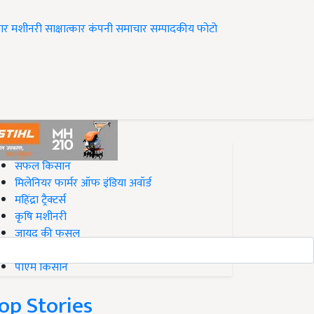
ार
मशीनरी
साक्षात्कार
कंपनी समाचार
सम्पादकीय
फोटो
op on Krishi Jagran
सफल किसान
मिलेनियर फार्मर ऑफ इंडिया अवॉर्ड
महिंद्रा ट्रैक्टर्स
कृषि मशीनरी
जायद की फसल
बिज़नेस आइडियाज
पीएम किसान
op Stories