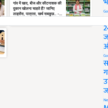
भ
Go
P
2
ज
औ
Go
स
ग
उ
ज
Ne
M