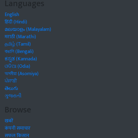
Languages
English
हिंदी (Hindi)
മലയാളം (Malayalam)
मराठी (Marathi)
தமிழ் (Tamil)
বাঙালি (Bengali)
ಕನ್ನಡ (Kannada)
ଓଡିଆ (Odia)
অসমীয়া (Asomiya)
ਪੰਜਾਬੀ
తెలుగు
ગુજરાતી
Browse
खबरें
कंपनी समाचार
सफल किसान