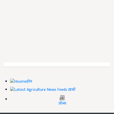
होम
ख़बरें
जॉब्स