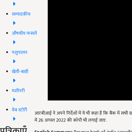
सम्पादकीय
औषधीय फसलें
पशुपालन
खेती-बाड़ी
मशीनरी
आरबीआई ने अपने निर्देशों में ये भी कहा है कि बैंक में स
वेब स्टोरी
में
26
अगस्त
2022
की कॉपी भी लगाई जाए.
English Summary:
Reserve bank of india cancell
पत्रिकाएँ