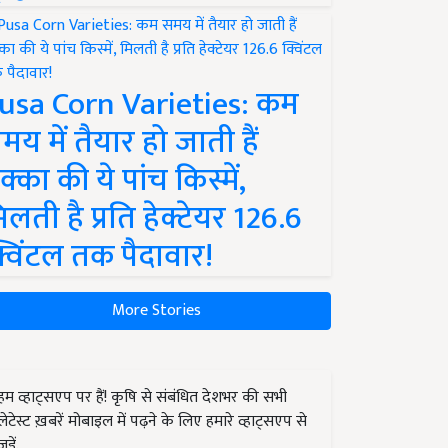
usa Corn Varieties: कम
मय में तैयार हो जाती हैं
क्का की ये पांच किस्में,
िलती है प्रति हेक्टेयर 126.6
्विंटल तक पैदावार!
More Stories
हम व्हाट्सएप पर हैं! कृषि से संबंधित देशभर की सभी
लेटेस्ट ख़बरें मोबाइल में पढ़ने के लिए हमारे व्हाट्सएप से
जुड़ें.