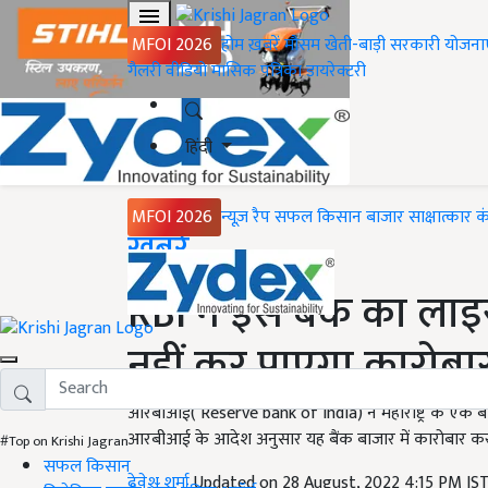
MFOI 2026
होम
ख़बरें
मौसम
खेती-बाड़ी
सरकारी योजना
गैलरी
वीडियो
मासिक पत्रिका
डायरेक्टरी
हिंदी
MFOI 2026
न्यूज़ रैप
सफल किसान
बाजार
साक्षात्कार
क
Home
ख़बरें
RBI ने इस बैंक का लाइस
नहीं कर पाएगा कारोबा
आरबीआई( Reserve bank of india) ने महाराष्ट्र के एक ब
आरबीआई के आदेश अनुसार यह बैंक बाजार में कारोबार करने क
#Top on Krishi Jagran
सफल किसान
देवेश शर्मा
Updated on 28 August, 2022 4:15 PM IS