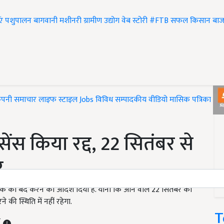
एं
पशुपालन
बागवानी
मशीनरी
ग्रामीण उद्योग
वेब स्टोरी
#FTB
सफल किसान
बाज
ंपनी समाचार
लाइफ स्टाइल
Jobs
विविध
सम्पादकीय
वीडियो
मासिक पत्रिका
#T
ेंस किया रद्द, 22 सितंबर से
र
ैंक को बंद करने का आदेश दिया है. यानी कि आने वाले 22 सितंबर को
ी स्थिति में नहीं रहेगा.
T
T