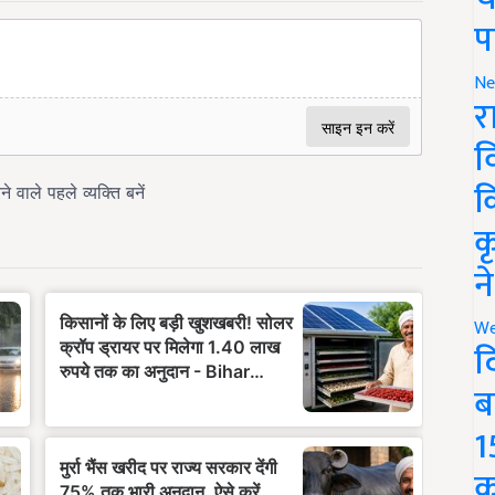
प
Ne
र
व
क
क
न
We
द
ब
1
क