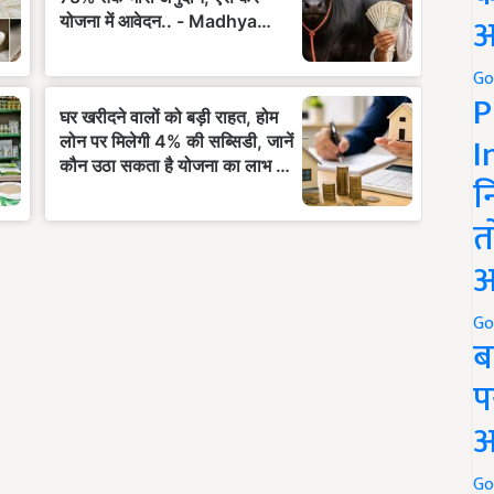
अ
Go
P
I
न
त
अ
Go
ब
प
अ
Go