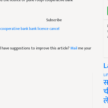
Subscribe
 cooperative bank
bank licence cancel
and have suggestions to improve this article?
Mail
me your
L
Li
स
च
ल