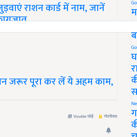
़वाएं राशन कार्ड में नाम, जानें
Go
म
 कागजात
5
ब
Go
घ
र
ान जरूर पूरा कर लें ये अहम काम,
क
स
Ne
ग
क
च