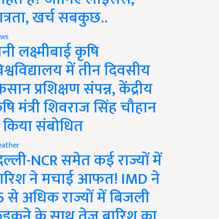
ात्रता, खर्च सबकुछ..
ws
ानी लक्ष्मीबाई कृषि
िश्वविद्यालय में तीन दिवसीय
िसान प्रशिक्षण संपन्न, केंद्रीय
ृषि मंत्री शिवराज सिंह चौहान
े किया संबोधित
ather
िल्ली-NCR समेत कई राज्यों में
ारिश ने मचाई आफत! IMD ने
5 से अधिक राज्यों में बिजली
ड़कने के साथ तेज बारिश का