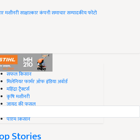
ार
मशीनरी
साक्षात्कार
कंपनी समाचार
सम्पादकीय
फोटो
op on Krishi Jagran
सफल किसान
मिलेनियर फार्मर ऑफ इंडिया अवॉर्ड
महिंद्रा ट्रैक्टर्स
कृषि मशीनरी
जायद की फसल
बिज़नेस आइडियाज
पीएम किसान
op Stories