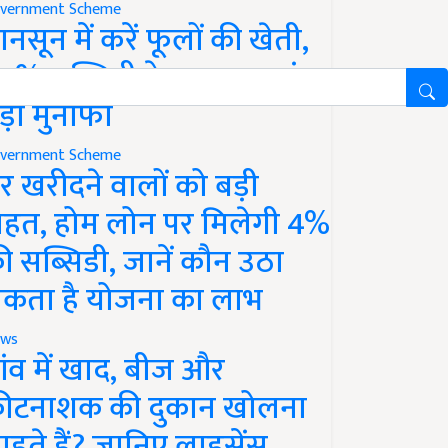
vernment Scheme
ानसून में करें फूलों की खेती,
0% सब्सिडी के साथ कमाएं
ड़ा मुनाफा
vernment Scheme
र खरीदने वालों को बड़ी
ाहत, होम लोन पर मिलेगी 4%
ी सब्सिडी, जानें कौन उठा
कता है योजना का लाभ
ws
ांव में खाद, बीज और
ीटनाशक की दुकान खोलना
ाहते हैं? जानिए लाइसेंस,