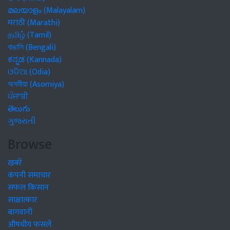
മലയാളം (Malayalam)
मराठी (Marathi)
தமிழ் (Tamil)
বাঙালি (Bengali)
ಕನ್ನಡ (Kannada)
ଓଡିଆ (Odia)
অসমীয়া (Asomiya)
ਪੰਜਾਬੀ
తెలుగు
ગુજરાતી
Browse
खबरें
कंपनी समाचार
सफल किसान
साक्षात्कार
बागवानी
औषधीय फसलें