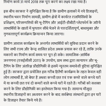
निर्माण कार्य 31 मार्च 2018 तक पूरा करने का लक्ष्य रखा गया है।
इस बीच सरकार ने सुनिश्चित किया है कि ग्रामीण इलाकों में नये डिजाइनों,
स्‍थानीय भवन निर्माण सामग्री, ग्रामीण क्षेत्रों में कार्यरत राजमिस्त्रियों के
प्रशिक्षण, परिसम्‍पत्तियों की भू-टैगिंग और आईटी-डीबीटी प्‍लेटफॉर्म के जरिये
लाभार्थियों के खातों में भुगतान सीधे भेजने से पारदर्शितापूर्ण, बाधामुक्‍त और
गुणवत्‍तापूर्ण कार्यक्रम क्रियान्वन किया जाएगा।
ग्रामीण आवास कार्यक्रम के अन्तर्गत लाभार्थियों को सुविधा प्रदान करने के
लिए सभी राज्‍य और केन्‍द्र शासित प्रदेश अथक प्रयास कर रहे हैं, ताकि उनके
मकानों का निर्माण कार्य समय पर पूरा हो सके। सामाजिक-आर्थिक
जनगणना (एसईसीसी 2011) के उपयोग, ग्राम सभा द्वारा सत्‍यापन और भू-
टैगिंग के लिए अंतरिक्ष प्रौद्योगिकी से इसमें न्‍यूनतम समावेशी त्रुटियां सुनिश्चित
हुई हैं। सरकार द्वारा प्रयोजित इस गरीब हितैषी कार्यक्रम के तहत केवल वही
लोग लाभार्थी हैं, जो बेघर हैं अथवा कच्‍ची छत एवं एक कमरे वाले कच्‍चे घरों
में या कच्‍ची छत एवं दो कमरों वाले कच्‍चे घरों में रहते हैं। गरीबों को सशक्‍त
करने के लिए प्रौद्योगिकी का इस्‍तेमाल किया गया है। सामान्‍य मौजूदा
स्‍थानीय डिजाइनों का अध्‍ययन करने के बाद सर्वश्रेष्‍ठ संस्‍थानों द्वारा इन घरों
के डिजाइन तैयार किये गये हैं।