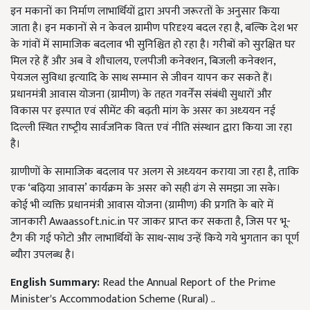
इन मकानों का निर्माण लाभार्थियों द्वारा अपनी जरूरतों के अनुसार किया
जाता है। इन मकानों से न केवल ग्रामीण परिदृश्‍य बदल रहा है, बल्कि देश भर
के गांवों में सामाजिक बदलाव भी सुनिश्चित हो रहा है। गरीबों को सुरक्षित घर
मिल रहे हैं और अब वे शौचालय, एलपीजी कनेक्‍शन, बिजली कनेक्‍शन,
पेयजल सुविधा इत्‍यादि के साथ सम्‍मान से जीवन यापन कर सकते हैं।
प्रधानमंत्री आवास योजना (ग्रामीण) के तहत गवर्नेंस संबंधी सुधारों और
विकास पर इस्‍पात एवं सीमेंट की बढ़ती मांग के असर का अध्‍ययन नई
दिल्‍ली स्थित राष्‍ट्रीय सार्वजनिक वित्‍त एवं नीति संस्‍थान द्वारा किया जा रहा
है।
ग्राणीणों के सामाजिक बदलाव पर अलग से अध्‍ययन कराया जा रहा है, ताकि
एक ‘बढ़िया आवास’ कार्यक्रम के असर को सही ढंग से समझा जा सके।
कोई भी व्‍यक्ति प्रधानमंत्री आवास योजना (ग्रामीण) की प्रगति के बारे में
जानकारी Awaassoft.nic.in पर जाकर प्राप्‍त कर सकता है, जिस पर भू-
टैग की गई फोटो और लाभार्थियों के साथ-साथ उन्हें किये गये भुगतान का पूर्ण
ब्‍यौरा उपलब्‍ध है।
English Summary:
Read the Annual Report of the Prime
Minister's Accommodation Scheme (Rural) ..