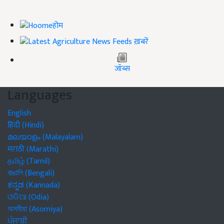
होम
ख़बरें
जॉब्स
Languages
English
हिंदी (Hindi)
മലയാളം (Malayalam)
मराठी (Marathi)
தமிழ் (Tamil)
বাঙালি (Bengali)
ಕನ್ನಡ (Kannada)
ଓଡିଆ (Odia)
অসমীয়া (Asomiya)
ਪੰਜਾਬੀ