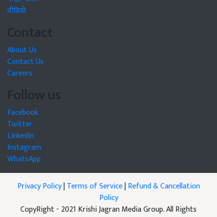
वीडियो
Contact
About Us
Contact Us
Careers
Follow us
Facebook
Twitter
LinkedIn
Instagram
WhatsApp
Privacy Policy
|
Terms of Service
|
Refund & Cancellation
Policy
CopyRight - 2021 Krishi Jagran Media Group. All Rights