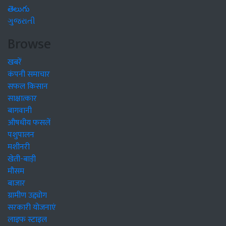
తెలుగు
ગુજરાતી
Browse
खबरें
कंपनी समाचार
सफल किसान
साक्षात्कार
बागवानी
औषधीय फसलें
पशुपालन
मशीनरी
खेती-बाड़ी
मौसम
बाजार
ग्रामीण उद्द्योग
सरकारी योजनाएं
लाइफ स्टाइल