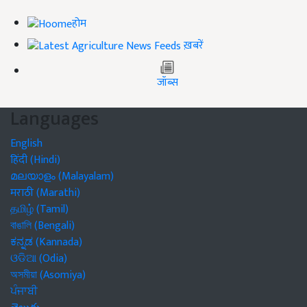
होम
ख़बरें
जॉब्स
Languages
English
हिंदी (Hindi)
മലയാളം (Malayalam)
मराठी (Marathi)
தமிழ் (Tamil)
বাঙালি (Bengali)
ಕನ್ನಡ (Kannada)
ଓଡିଆ (Odia)
অসমীয়া (Asomiya)
ਪੰਜਾਬੀ