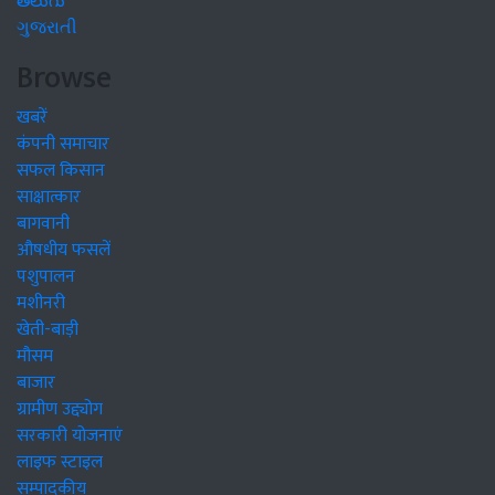
తెలుగు
ગુજરાતી
Browse
खबरें
कंपनी समाचार
सफल किसान
साक्षात्कार
बागवानी
औषधीय फसलें
पशुपालन
मशीनरी
खेती-बाड़ी
मौसम
बाजार
ग्रामीण उद्द्योग
सरकारी योजनाएं
लाइफ स्टाइल
सम्पादकीय