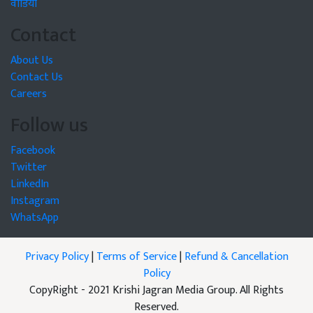
वीडियो
Contact
About Us
Contact Us
Careers
Follow us
Facebook
Twitter
LinkedIn
Instagram
WhatsApp
Privacy Policy
|
Terms of Service
|
Refund & Cancellation
Policy
CopyRight - 2021 Krishi Jagran Media Group. All Rights
Reserved.