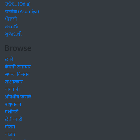
ଓଡିଆ (Odia)
অসমীয়া (Asomiya)
ਪੰਜਾਬੀ
తెలుగు
ગુજરાતી
Browse
खबरें
कंपनी समाचार
सफल किसान
साक्षात्कार
बागवानी
औषधीय फसलें
पशुपालन
मशीनरी
खेती-बाड़ी
मौसम
बाजार