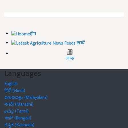
होम
ख़बरें
जॉब्स
Languages
English
हिंदी (Hindi)
മലയാളം (Malayalam)
मराठी (Marathi)
தமிழ் (Tamil)
বাঙালি (Bengali)
ಕನ್ನಡ (Kannada)