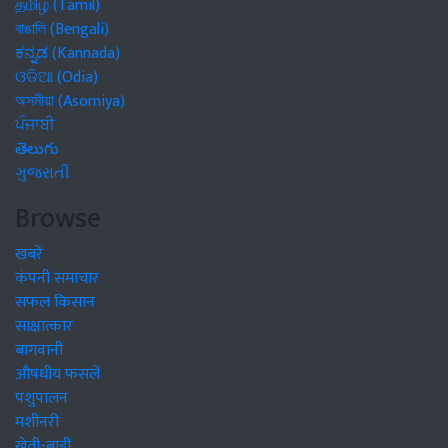
தமிழ் (Tamil)
বাঙালি (Bengali)
ಕನ್ನಡ (Kannada)
ଓଡିଆ (Odia)
অসমীয়া (Asomiya)
ਪੰਜਾਬੀ
తెలుగు
ગુજરાતી
Browse
खबरें
कंपनी समाचार
सफल किसान
साक्षात्कार
बागवानी
औषधीय फसलें
पशुपालन
मशीनरी
खेती-बाड़ी