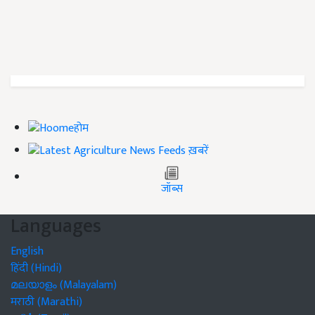
होम
ख़बरें
जॉब्स
Languages
English
हिंदी (Hindi)
മലയാളം (Malayalam)
मराठी (Marathi)