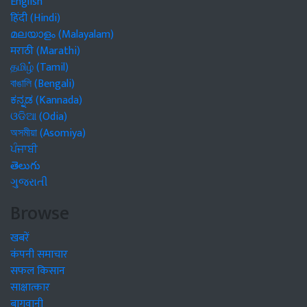
English
हिंदी (Hindi)
മലയാളം (Malayalam)
मराठी (Marathi)
தமிழ் (Tamil)
বাঙালি (Bengali)
ಕನ್ನಡ (Kannada)
ଓଡିଆ (Odia)
অসমীয়া (Asomiya)
ਪੰਜਾਬੀ
తెలుగు
ગુજરાતી
Browse
खबरें
कंपनी समाचार
सफल किसान
साक्षात्कार
बागवानी