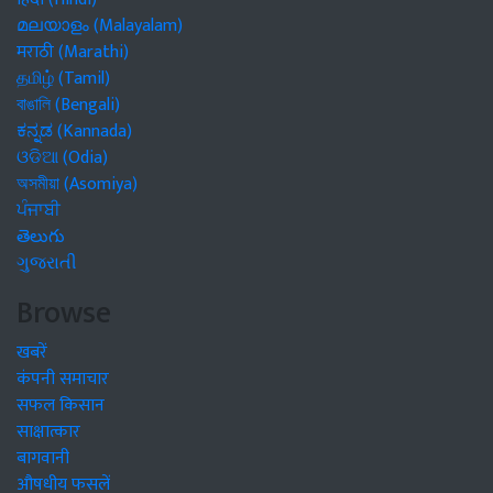
മലയാളം (Malayalam)
मराठी (Marathi)
தமிழ் (Tamil)
বাঙালি (Bengali)
ಕನ್ನಡ (Kannada)
ଓଡିଆ (Odia)
অসমীয়া (Asomiya)
ਪੰਜਾਬੀ
తెలుగు
ગુજરાતી
Browse
खबरें
कंपनी समाचार
सफल किसान
साक्षात्कार
बागवानी
औषधीय फसलें