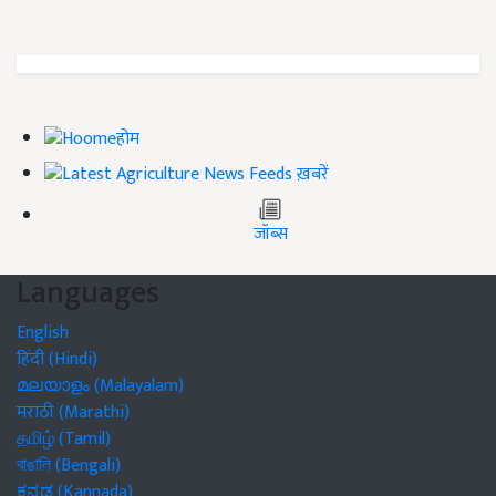
होम
ख़बरें
जॉब्स
Languages
English
हिंदी (Hindi)
മലയാളം (Malayalam)
मराठी (Marathi)
தமிழ் (Tamil)
বাঙালি (Bengali)
ಕನ್ನಡ (Kannada)