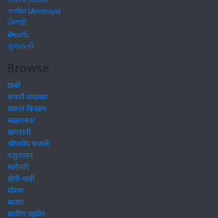
অসমীয়া (Asomiya)
ਪੰਜਾਬੀ
తెలుగు
ગુજરાતી
Browse
खबरें
कंपनी समाचार
सफल किसान
साक्षात्कार
बागवानी
औषधीय फसलें
पशुपालन
मशीनरी
खेती-बाड़ी
मौसम
बाजार
ग्रामीण उद्द्योग