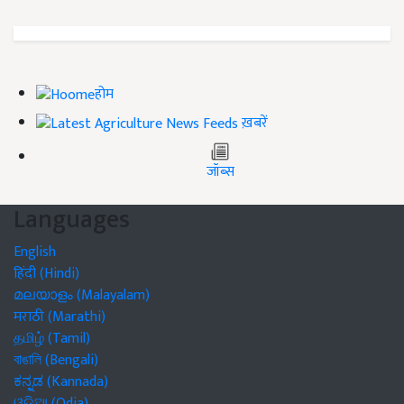
होम
ख़बरें
जॉब्स
Languages
English
हिंदी (Hindi)
മലയാളം (Malayalam)
मराठी (Marathi)
தமிழ் (Tamil)
বাঙালি (Bengali)
ಕನ್ನಡ (Kannada)
ଓଡିଆ (Odia)