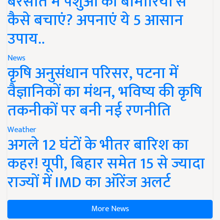
बरसात में पशुओं को बीमारियों से
कैसे बचाएं? अपनाएं ये 5 आसान
उपाय..
News
कृषि अनुसंधान परिसर, पटना में
वैज्ञानिकों का मंथन, भविष्य की कृषि
तकनीकों पर बनी नई रणनीति
Weather
अगले 12 घंटों के भीतर बारिश का
कहर! यूपी, बिहार समेत 15 से ज्यादा
राज्यों में IMD का ऑरेंज अलर्ट
More News