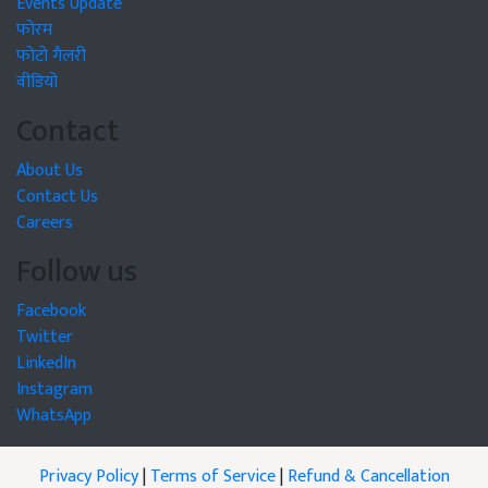
Events Update
फोरम
फोटो गैलरी
वीडियो
Contact
About Us
Contact Us
Careers
Follow us
Facebook
Twitter
LinkedIn
Instagram
WhatsApp
Privacy Policy
|
Terms of Service
|
Refund & Cancellation