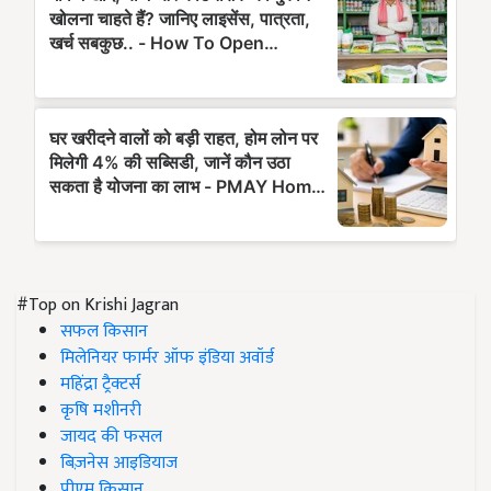
#Top on Krishi Jagran
सफल किसान
मिलेनियर फार्मर ऑफ इंडिया अवॉर्ड
महिंद्रा ट्रैक्टर्स
कृषि मशीनरी
जायद की फसल
बिज़नेस आइडियाज
पीएम किसान