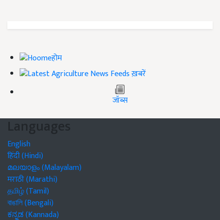
होम
ख़बरें
जॉब्स
Languages
English
हिंदी (Hindi)
മലയാളം (Malayalam)
मराठी (Marathi)
தமிழ் (Tamil)
বাঙালি (Bengali)
ಕನ್ನಡ (Kannada)