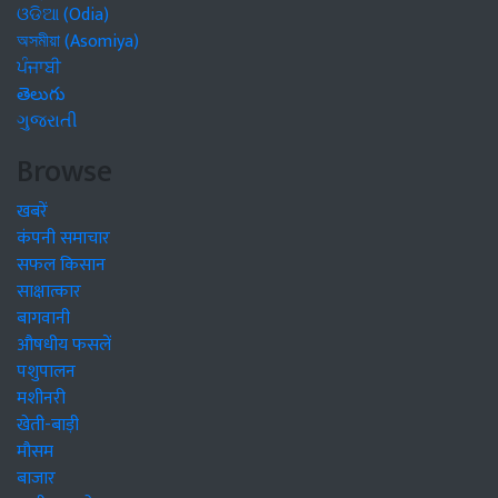
ଓଡିଆ (Odia)
অসমীয়া (Asomiya)
ਪੰਜਾਬੀ
తెలుగు
ગુજરાતી
Browse
खबरें
कंपनी समाचार
सफल किसान
साक्षात्कार
बागवानी
औषधीय फसलें
पशुपालन
मशीनरी
खेती-बाड़ी
मौसम
बाजार