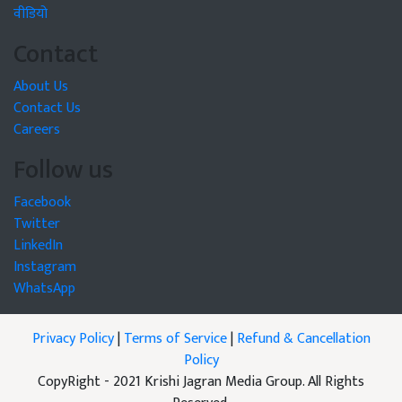
वीडियो
Contact
About Us
Contact Us
Careers
Follow us
Facebook
Twitter
LinkedIn
Instagram
WhatsApp
Privacy Policy
|
Terms of Service
|
Refund & Cancellation
Policy
CopyRight - 2021 Krishi Jagran Media Group. All Rights