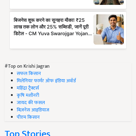
#Top on Krishi Jagran
सफल किसान
मिलेनियर फार्मर ऑफ इंडिया अवॉर्ड
महिंद्रा ट्रैक्टर्स
कृषि मशीनरी
जायद की फसल
बिज़नेस आइडियाज
पीएम किसान
Top Stories