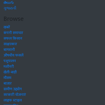
తెలుగు
ગુજરાતી
Browse
खबरें
कंपनी समाचार
सफल किसान
साक्षात्कार
बागवानी
औषधीय फसलें
पशुपालन
मशीनरी
खेती-बाड़ी
मौसम
बाजार
ग्रामीण उद्द्योग
सरकारी योजनाएं
लाइफ स्टाइल