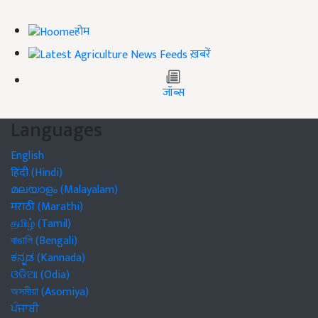
होम
ख़बरें
जॉब्स
Languages
English
हिंदी (Hindi)
മലയാളം (Malayalam)
मराठी (Marathi)
தமிழ் (Tamil)
বাঙালি (Bengali)
ಕನ್ನಡ (Kannada)
ଓଡିଆ (Odia)
অসমীয়া (Asomiya)
ਪੰਜਾਬੀ