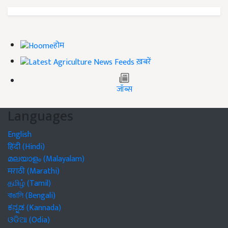
होम
ख़बरें
जॉब्स
Languages
English
हिंदी (Hindi)
മലയാളം (Malayalam)
मराठी (Marathi)
தமிழ் (Tamil)
বাঙালি (Bengali)
ಕನ್ನಡ (Kannada)
ଓଡିଆ (Odia)