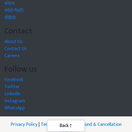
फोरम
फोटो गैलरी
वीडियो
Contact
About Us
Contact Us
Careers
Follow us
Facebook
Twitter
LinkedIn
Instagram
WhatsApp
Privacy Policy
|
Terms of Service
|
Refund & Cancellation
Policy