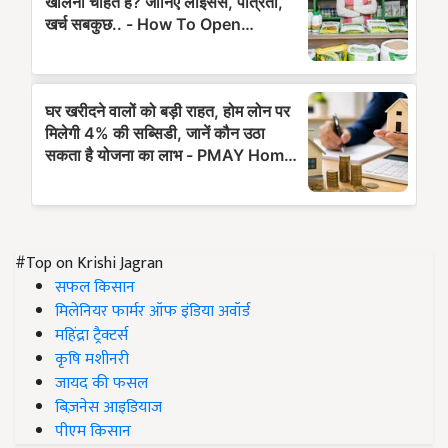
#Top on Krishi Jagran
सफल किसान
मिलेनियर फार्मर ऑफ इंडिया अवॉर्ड
महिंद्रा ट्रैक्टर्स
कृषि मशीनरी
जायद की फसल
बिज़नेस आइडियाज
पीएम किसान