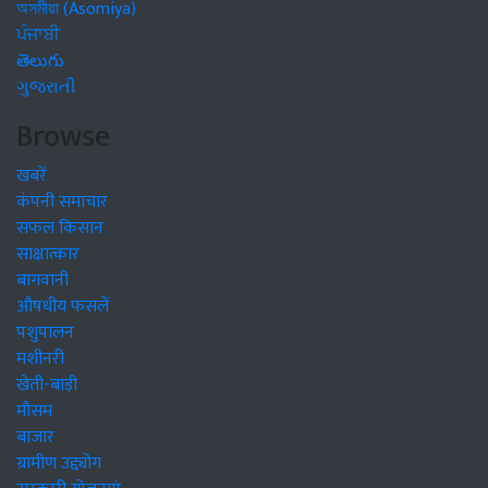
অসমীয়া (Asomiya)
ਪੰਜਾਬੀ
తెలుగు
ગુજરાતી
Browse
खबरें
कंपनी समाचार
सफल किसान
साक्षात्कार
बागवानी
औषधीय फसलें
पशुपालन
मशीनरी
खेती-बाड़ी
मौसम
बाजार
ग्रामीण उद्द्योग