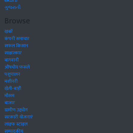
తెలుగు
ગુજરાતી
Browse
खबरें
कंपनी समाचार
सफल किसान
साक्षात्कार
बागवानी
औषधीय फसलें
पशुपालन
मशीनरी
खेती-बाड़ी
मौसम
बाजार
ग्रामीण उद्द्योग
सरकारी योजनाएं
लाइफ स्टाइल
सम्पादकीय