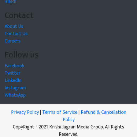
वीडियो
Contact
About Us
Contact Us
Careers
Follow us
Facebook
Twitter
LinkedIn
Instagram
WhatsApp
Privacy Policy
|
Terms of Service
|
Refund & Cancellation
Policy
CopyRight - 2021 Krishi Jagran Media Group. All Rights
Reserved.