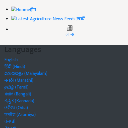
होम
ख़बरें
जॉब्स
Languages
English
हिंदी (Hindi)
മലയാളം (Malayalam)
मराठी (Marathi)
தமிழ் (Tamil)
বাঙালি (Bengali)
ಕನ್ನಡ (Kannada)
ଓଡିଆ (Odia)
অসমীয়া (Asomiya)
ਪੰਜਾਬੀ