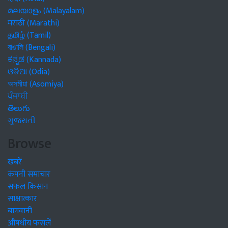
മലയാളം (Malayalam)
मराठी (Marathi)
தமிழ் (Tamil)
বাঙালি (Bengali)
ಕನ್ನಡ (Kannada)
ଓଡିଆ (Odia)
অসমীয়া (Asomiya)
ਪੰਜਾਬੀ
తెలుగు
ગુજરાતી
Browse
खबरें
कंपनी समाचार
सफल किसान
साक्षात्कार
बागवानी
औषधीय फसलें