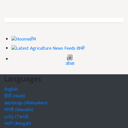
होम
ख़बरें
जॉब्स
Languages
English
हिंदी (Hindi)
മലയാളം (Malayalam)
मराठी (Marathi)
தமிழ் (Tamil)
বাঙালি (Bengali)