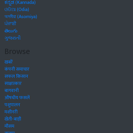
ಕನ್ನಡ (Kannada)
ଓଡିଆ (Odia)
অসমীয়া (Asomiya)
ਪੰਜਾਬੀ
తెలుగు
ગુજરાતી
Browse
खबरें
कंपनी समाचार
सफल किसान
साक्षात्कार
बागवानी
औषधीय फसलें
पशुपालन
मशीनरी
खेती-बाड़ी
मौसम