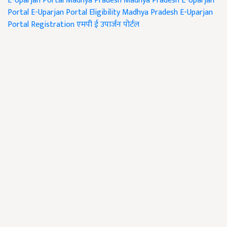
E-Uparjan Portal
Madhya Pradesh
Madhya Pradesh E-Uparjan
Portal
E-Uparjan Portal Eligibility
Madhya Pradesh E-Uparjan
Portal Registration
एमपी ई उपार्जन पोर्टल