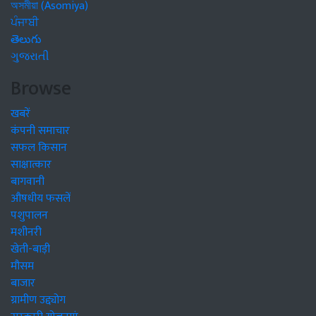
অসমীয়া (Asomiya)
ਪੰਜਾਬੀ
తెలుగు
ગુજરાતી
Browse
खबरें
कंपनी समाचार
सफल किसान
साक्षात्कार
बागवानी
औषधीय फसलें
पशुपालन
मशीनरी
खेती-बाड़ी
मौसम
बाजार
ग्रामीण उद्द्योग