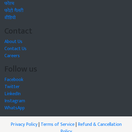
फोरम
फोटो गैलरी
वीडियो
Contact
About Us
Contact Us
Careers
Follow us
Facebook
Twitter
LinkedIn
Instagram
WhatsApp
Privacy Policy
|
Terms of Service
|
Refund & Cancellation
Policy