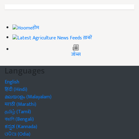
होम
ख़बरें
जॉब्स
Languages
English
हिंदी (Hindi)
മലയാളം (Malayalam)
मराठी (Marathi)
தமிழ் (Tamil)
বাঙালি (Bengali)
ಕನ್ನಡ (Kannada)
ଓଡିଆ (Odia)