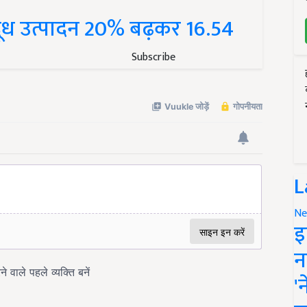
ें दूध उत्पादन 20% बढ़कर 16.54
Subscribe
L
Ne
इ
न
'