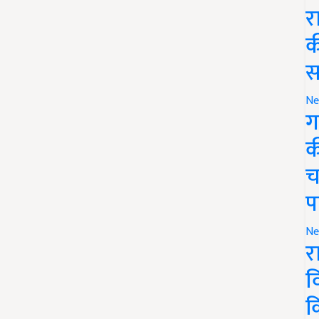
र
क
स
Ne
ग
क
च
प
Ne
र
व
क