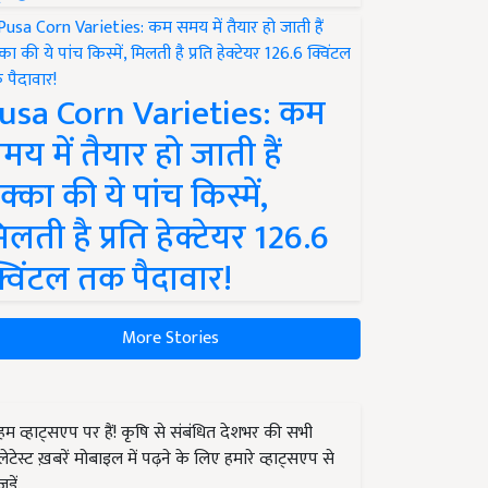
usa Corn Varieties: कम
मय में तैयार हो जाती हैं
क्का की ये पांच किस्में,
िलती है प्रति हेक्टेयर 126.6
्विंटल तक पैदावार!
More Stories
हम व्हाट्सएप पर हैं! कृषि से संबंधित देशभर की सभी
लेटेस्ट ख़बरें मोबाइल में पढ़ने के लिए हमारे व्हाट्सएप से
जुड़ें.