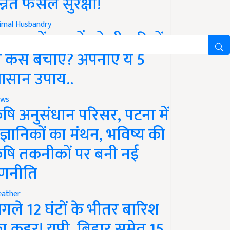
न्नत फसल सुरक्षा!
imal Husbandry
रसात में पशुओं को बीमारियों
े कैसे बचाएं? अपनाएं ये 5
सान उपाय..
ws
ृषि अनुसंधान परिसर, पटना में
ैज्ञानिकों का मंथन, भविष्य की
ृषि तकनीकों पर बनी नई
णनीति
ather
गले 12 घंटों के भीतर बारिश
ा कहर! यूपी, बिहार समेत 15