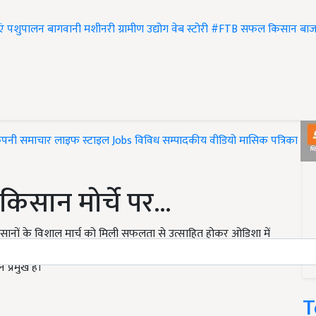
एं
पशुपालन
बागवानी
मशीनरी
ग्रामीण उद्योग
वेब स्टोरी
#FTB
सफल किसान
बाज
ंपनी समाचार
लाइफ स्टाइल
Jobs
विविध
सम्पादकीय
वीडियो
मासिक पत्रिका
#T
किसान मोर्चे पर...
 किसानों के विशाल मार्च को मिली सफलता से उत्साहित होकर ओडिशा में
कट्ठा हुए। यही नहीं करीब 180 किसान अनिश्चितकालीन भूख हड़ताल पर
 प्रमुख है।
T