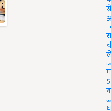
स
ऑ
Li
स
च
ल
Go
म
5
ब
Go
घ