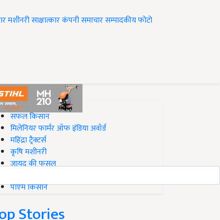
ार
मशीनरी
साक्षात्कार
कंपनी समाचार
सम्पादकीय
फोटो
op on Krishi Jagran
सफल किसान
मिलेनियर फार्मर ऑफ इंडिया अवॉर्ड
महिंद्रा ट्रैक्टर्स
कृषि मशीनरी
जायद की फसल
बिज़नेस आइडियाज
पीएम किसान
op Stories