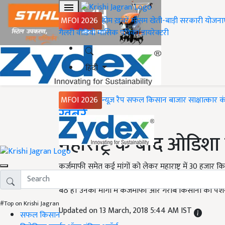
MFOI 2026
होम
ख़बरें
मौसम
खेती-बाड़ी
सरकारी योजना
गैलरी
वीडियो
मासिक पत्रिका
डायरेक्टरी
हिंदी
MFOI 2026
न्यूज़ रैप
सफल किसान
बाजार
साक्षात्कार
क
Home
ख़बरें
महाराष्ट्र के बाद ओडिशा 
कर्जमाफी समेत कई मांगों को लेकर महाराष्ट्र में 30 हजार
करीब 15 हजार किसान सोमवार को राजधानी भुवनेश्वर में इ
बैठे हैं। उनकी मांगों में कर्जमाफी और गरीब किसानों को पेंशन
#Top on Krishi Jagran
Updated on 13 March, 2018 5:44 AM IST
सफल किसान