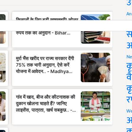
उ
An
ब
स
आ
Ne
क
व
क
र
We
अ
क