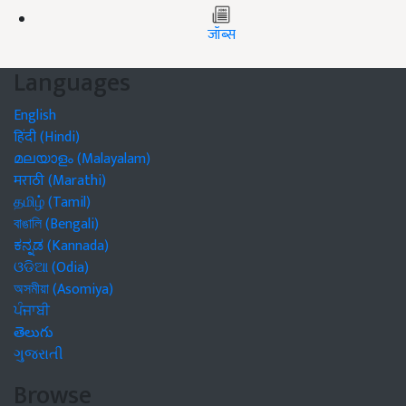
जॉब्स
Languages
English
हिंदी (Hindi)
മലയാളം (Malayalam)
मराठी (Marathi)
தமிழ் (Tamil)
বাঙালি (Bengali)
ಕನ್ನಡ (Kannada)
ଓଡିଆ (Odia)
অসমীয়া (Asomiya)
ਪੰਜਾਬੀ
తెలుగు
ગુજરાતી
Browse