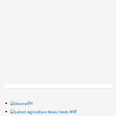
होम
ख़बरें