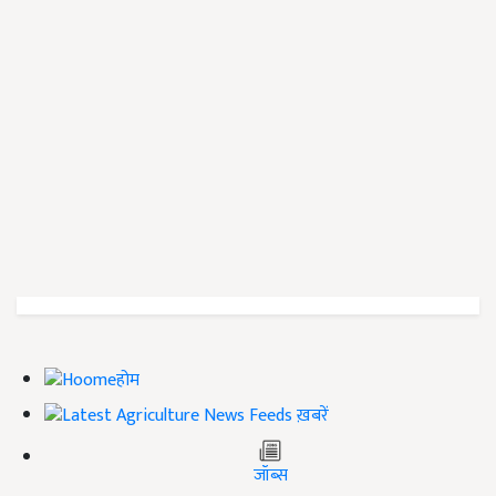
होम
ख़बरें
जॉब्स