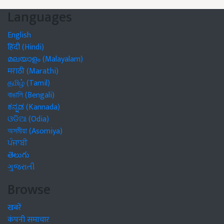
Languages
English
हिंदी (Hindi)
മലയാളം (Malayalam)
मराठी (Marathi)
தமிழ் (Tamil)
বাঙালি (Bengali)
ಕನ್ನಡ (Kannada)
ଓଡିଆ (Odia)
অসমীয়া (Asomiya)
ਪੰਜਾਬੀ
తెలుగు
ગુજરાતી
Browse
खबरें
कंपनी समाचार