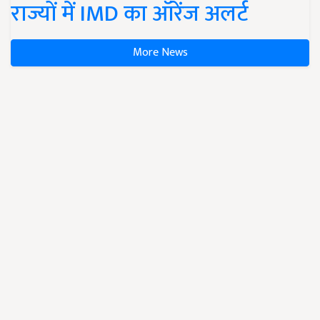
राज्यों में IMD का ऑरेंज अलर्ट
More News