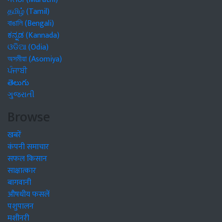
தமிழ் (Tamil)
বাঙালি (Bengali)
ಕನ್ನಡ (Kannada)
ଓଡିଆ (Odia)
অসমীয়া (Asomiya)
ਪੰਜਾਬੀ
తెలుగు
ગુજરાતી
Browse
खबरें
कंपनी समाचार
सफल किसान
साक्षात्कार
बागवानी
औषधीय फसलें
पशुपालन
मशीनरी