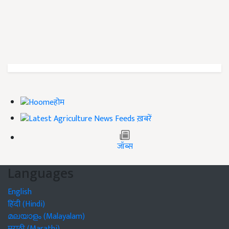
होम
ख़बरें
जॉब्स
Languages
English
हिंदी (Hindi)
മലയാളം (Malayalam)
मराठी (Marathi)