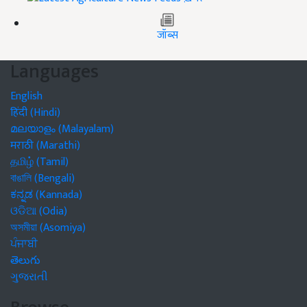
जॉब्स
Languages
English
हिंदी (Hindi)
മലയാളം (Malayalam)
मराठी (Marathi)
தமிழ் (Tamil)
বাঙালি (Bengali)
ಕನ್ನಡ (Kannada)
ଓଡିଆ (Odia)
অসমীয়া (Asomiya)
ਪੰਜਾਬੀ
తెలుగు
ગુજરાતી