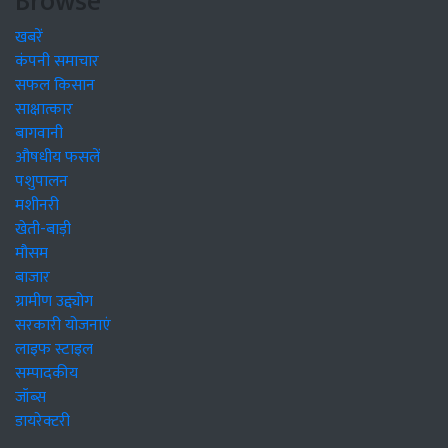
Browse
खबरें
कंपनी समाचार
सफल किसान
साक्षात्कार
बागवानी
औषधीय फसलें
पशुपालन
मशीनरी
खेती-बाड़ी
मौसम
बाजार
ग्रामीण उद्द्योग
सरकारी योजनाएं
लाइफ स्टाइल
सम्पादकीय
जॉब्स
डायरेक्टरी