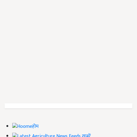
होम
ख़बरें