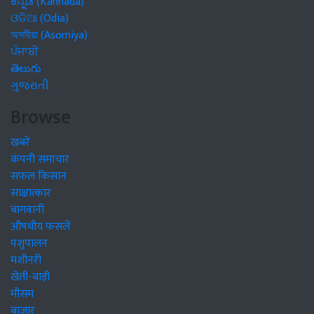
ಕನ್ನಡ (Kannada)
ଓଡିଆ (Odia)
অসমীয়া (Asomiya)
ਪੰਜਾਬੀ
తెలుగు
ગુજરાતી
Browse
खबरें
कंपनी समाचार
सफल किसान
साक्षात्कार
बागवानी
औषधीय फसलें
पशुपालन
मशीनरी
खेती-बाड़ी
मौसम
बाजार