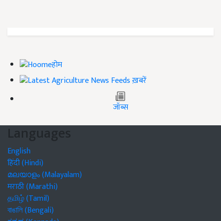
होम
ख़बरें
जॉब्स
Languages
English
हिंदी (Hindi)
മലയാളം (Malayalam)
मराठी (Marathi)
தமிழ் (Tamil)
বাঙালি (Bengali)