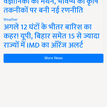
वैज्ञानिकों का मंथन, भविष्य की कृषि
तकनीकों पर बनी नई रणनीति
Weather
अगले 12 घंटों के भीतर बारिश का
कहर! यूपी, बिहार समेत 15 से ज्यादा
राज्यों में IMD का ऑरेंज अलर्ट
More News