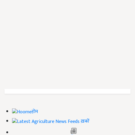
होम
ख़बरें