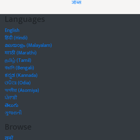
जॉब्स
Languages
English
हिंदी (Hindi)
മലയാളം (Malayalam)
मराठी (Marathi)
தமிழ் (Tamil)
বাঙালি (Bengali)
ಕನ್ನಡ (Kannada)
ଓଡିଆ (Odia)
অসমীয়া (Asomiya)
ਪੰਜਾਬੀ
తెలుగు
ગુજરાતી
Browse
खबरें