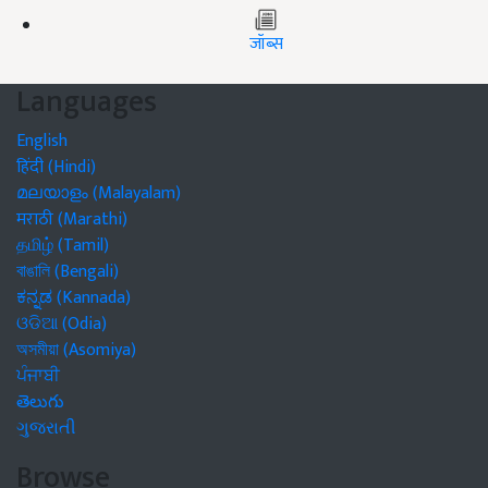
जॉब्स
Languages
English
हिंदी (Hindi)
മലയാളം (Malayalam)
मराठी (Marathi)
தமிழ் (Tamil)
বাঙালি (Bengali)
ಕನ್ನಡ (Kannada)
ଓଡିଆ (Odia)
অসমীয়া (Asomiya)
ਪੰਜਾਬੀ
తెలుగు
ગુજરાતી
Browse