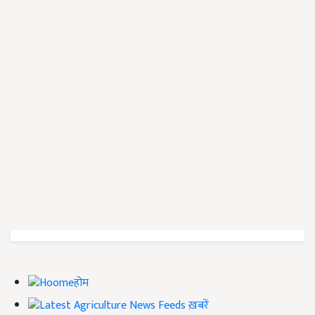
होम
ख़बरें