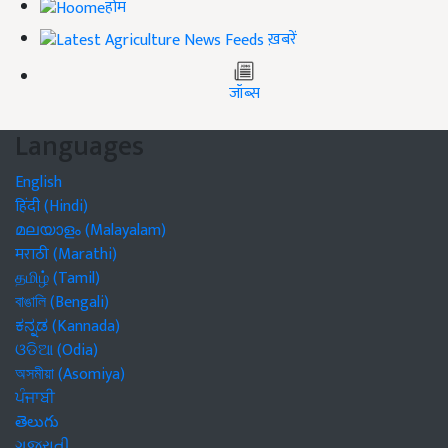
होम
ख़बरें
जॉब्स
Languages
English
हिंदी (Hindi)
മലയാളം (Malayalam)
मराठी (Marathi)
தமிழ் (Tamil)
বাঙালি (Bengali)
ಕನ್ನಡ (Kannada)
ଓଡିଆ (Odia)
অসমীয়া (Asomiya)
ਪੰਜਾਬੀ
తెలుగు
ગુજરાતી