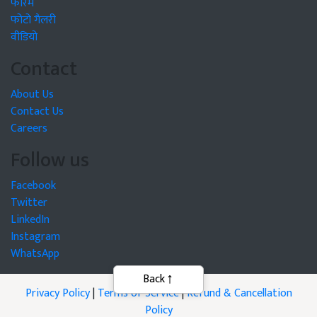
फोरम
फोटो गैलरी
वीडियो
Contact
About Us
Contact Us
Careers
Follow us
Facebook
Twitter
LinkedIn
Instagram
WhatsApp
Privacy Policy
|
Terms of Service
|
Refund & Cancellation
Policy