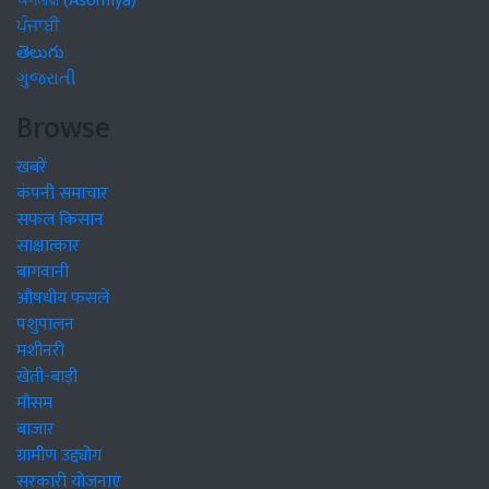
অসমীয়া (Asomiya)
ਪੰਜਾਬੀ
తెలుగు
ગુજરાતી
Browse
खबरें
कंपनी समाचार
सफल किसान
साक्षात्कार
बागवानी
औषधीय फसलें
पशुपालन
मशीनरी
खेती-बाड़ी
मौसम
बाजार
ग्रामीण उद्द्योग
सरकारी योजनाएं