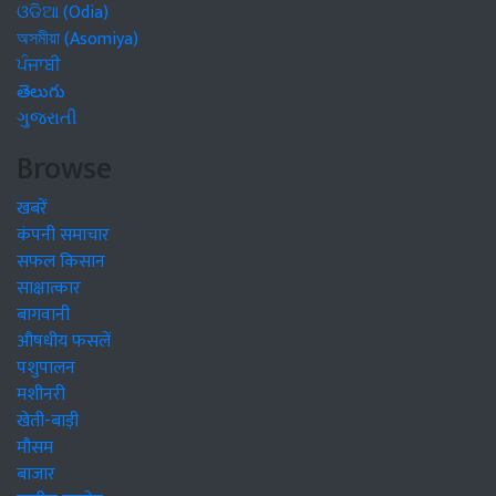
ଓଡିଆ (Odia)
অসমীয়া (Asomiya)
ਪੰਜਾਬੀ
తెలుగు
ગુજરાતી
Browse
खबरें
कंपनी समाचार
सफल किसान
साक्षात्कार
बागवानी
औषधीय फसलें
पशुपालन
मशीनरी
खेती-बाड़ी
मौसम
बाजार