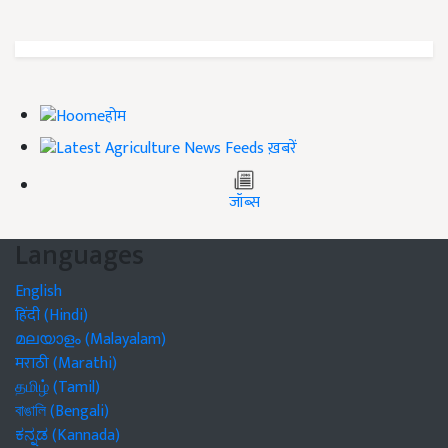
होम
ख़बरें
जॉब्स
Languages
English
हिंदी (Hindi)
മലയാളം (Malayalam)
मराठी (Marathi)
தமிழ் (Tamil)
বাঙালি (Bengali)
ಕನ್ನಡ (Kannada)