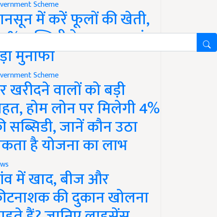
vernment Scheme
ानसून में करें फूलों की खेती,
0% सब्सिडी के साथ कमाएं
ड़ा मुनाफा
vernment Scheme
र खरीदने वालों को बड़ी
ाहत, होम लोन पर मिलेगी 4%
ी सब्सिडी, जानें कौन उठा
कता है योजना का लाभ
ws
ांव में खाद, बीज और
ीटनाशक की दुकान खोलना
ाहते हैं? जानिए लाइसेंस,