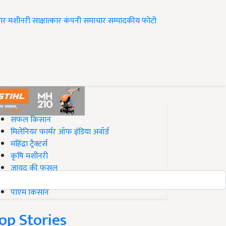
ार
मशीनरी
साक्षात्कार
कंपनी समाचार
सम्पादकीय
फोटो
op on Krishi Jagran
सफल किसान
मिलेनियर फार्मर ऑफ इंडिया अवॉर्ड
महिंद्रा ट्रैक्टर्स
कृषि मशीनरी
जायद की फसल
बिज़नेस आइडियाज
पीएम किसान
op Stories