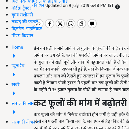
मिलेनियर फार्मर ऑफ इंडिया अवॉर्ड
किशन
Updated on 9 July, 2019 6:48 PM IST
महिंद्रा ट्रैक्टर्स
कृषि मशीनरी
जायद की फसल
बिज़नेस आइडियाज
पीएम किसान
Home
प्रेम का प्रतीक माने जाने वाले गुलाब के फूलों की कई तरह 
जमीन पर उग रहे है. यहां की पथरीली जमीन पर लाल, पीला
के गुलाब की खेती पूणे और गोवा में बहुतायत होती है ले
न्यूज़ रैप
यह मेहनत काफी सफल भी हुई है. यहां के किसान दीपक भालाव
प्रचलन और मांग को देखते हुए सगतड़ा में इन गुलाब के फूलों
जाती है लेकिन पॉली हाउस में पहली बार डच फूलों की खेती ह
खबरें
के महीने में 35 हजार गुलाब के पौधों को लगाया है. खास ब
कट फूलों की मांग में बढ़ोतरी
सफल किसान
कट फूलों की मांग में निरंतर बढ़ोतरी होने लगी है. वही बुके 
खेती को पहली बार किया गया है. अब एक से डेढ़ फीट की डंडी
सरकारी योजनाएं
इन पौधों से हर दूसरे दिन 700 से 800 फूल उतर रहे है, जिन