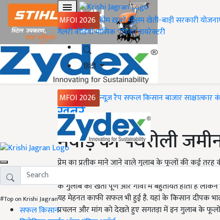
MFOI 2026
होम
ख़बरें
मौसम
खेती-बाड़ी
सरकारी योजना
गैलरी
वीडियो
मासिक पत्रिका
डायरेक्टरी
हिंदी
MFOI 2026
न्यूज़ रैप
सफल किसान
बाजार
साक्षात्कार
क
Home
ख़बरें
मेवाड़ की पथरीली जमीन
प्रेम का प्रतीक माने जाने वाले गुलाब के फूलों की कई तरह 
जमीन पर उग रहे है. यहां की पथरीली जमीन पर लाल, पीला
के गुलाब की खेती पूणे और गोवा में बहुतायत होती है ले
यह मेहनत काफी सफल भी हुई है. यहां के किसान दीपक भालाव
#Top on Krishi Jagran
प्रचलन और मांग को देखते हुए सगतड़ा में इन गुलाब के फूलों
सफल किसान