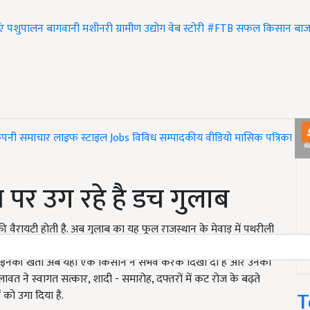
एं
पशुपालन
बागवानी
मशीनरी
ग्रामीण उद्योग
वेब स्टोरी
#FTB
सफल किसान
बाज
ंपनी समाचार
लाइफ स्टाइल
Jobs
विविध
सम्पादकीय
वीडियो
मासिक पत्रिका
#T
 पर उग रहे है डच गुलाब
की वैरायटी होती है. अब गुलाब का यह फूल राजस्थान के मेवाड़ में पथरीली
 और सफेद रंग के डच रोज महक रोज रहा है. अमूमन इस गुलाब की किस्म
किन इनकी खेती अब यहां एक किसान ने संभव करके दिखा दी है और उनका
त ने स्वागत सत्कार, शादी - समारोह, दफ्तरों में कट रोज के बढ़ते
T
 को उगा दिया है.