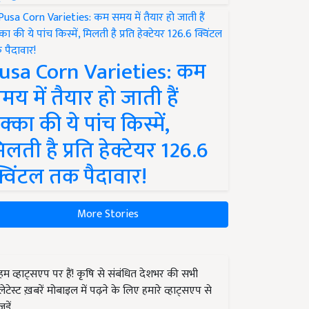
usa Corn Varieties: कम
मय में तैयार हो जाती हैं
क्का की ये पांच किस्में,
िलती है प्रति हेक्टेयर 126.6
्विंटल तक पैदावार!
More Stories
हम व्हाट्सएप पर हैं! कृषि से संबंधित देशभर की सभी
लेटेस्ट ख़बरें मोबाइल में पढ़ने के लिए हमारे व्हाट्सएप से
जुड़ें.