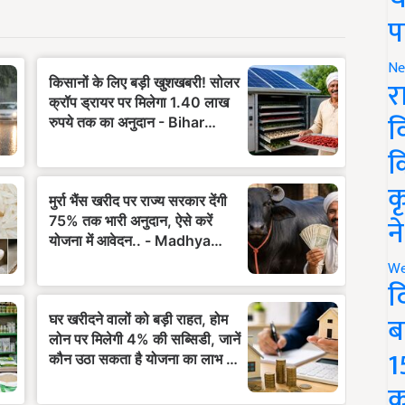
प
Ne
र
व
क
क
न
We
द
ब
1
क