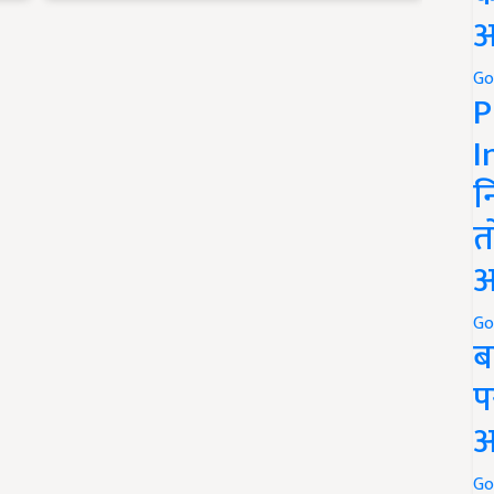
अ
Go
P
I
न
त
अ
Go
ब
प
अ
Go