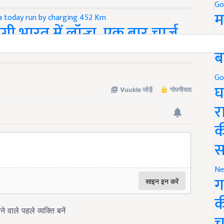
Go
म
ी भारत में लॉन्च, एक बार चार्ज
5
ब
Go
घ
र
क
स
Ne
ग
क
च