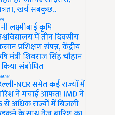
ात्रता, खर्च सबकुछ..
ws
ानी लक्ष्मीबाई कृषि
िश्वविद्यालय में तीन दिवसीय
िसान प्रशिक्षण संपन्न, केंद्रीय
ृषि मंत्री शिवराज सिंह चौहान
े किया संबोधित
ather
िल्ली-NCR समेत कई राज्यों में
ारिश ने मचाई आफत! IMD ने
5 से अधिक राज्यों में बिजली
ड़कने के साथ तेज बारिश का