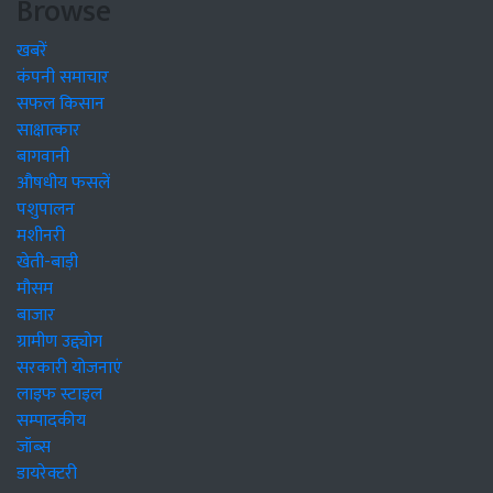
Browse
खबरें
कंपनी समाचार
सफल किसान
साक्षात्कार
बागवानी
औषधीय फसलें
पशुपालन
मशीनरी
खेती-बाड़ी
मौसम
बाजार
ग्रामीण उद्द्योग
सरकारी योजनाएं
लाइफ स्टाइल
सम्पादकीय
जॉब्स
डायरेक्टरी