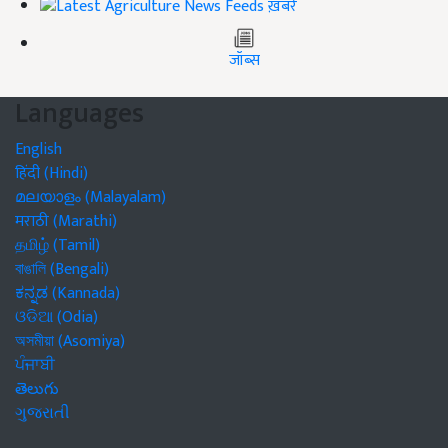
ख़बरें
जॉब्स
Languages
English
हिंदी (Hindi)
മലയാളം (Malayalam)
मराठी (Marathi)
தமிழ் (Tamil)
বাঙালি (Bengali)
ಕನ್ನಡ (Kannada)
ଓଡିଆ (Odia)
অসমীয়া (Asomiya)
ਪੰਜਾਬੀ
తెలుగు
ગુજરાતી