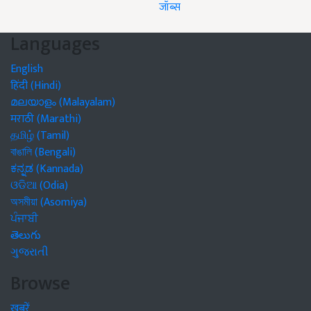
जॉब्स
Languages
English
हिंदी (Hindi)
മലയാളം (Malayalam)
मराठी (Marathi)
தமிழ் (Tamil)
বাঙালি (Bengali)
ಕನ್ನಡ (Kannada)
ଓଡିଆ (Odia)
অসমীয়া (Asomiya)
ਪੰਜਾਬੀ
తెలుగు
ગુજરાતી
Browse
खबरें