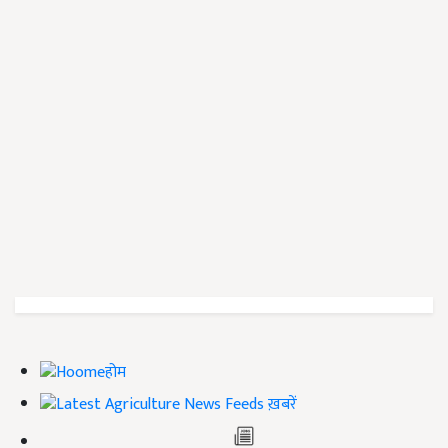
होम
ख़बरें